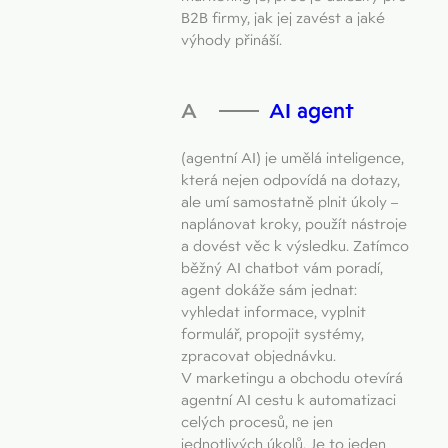
B2B firmy, jak jej zavést a jaké
výhody přináší.
AI agent
(agentní AI) je umělá inteligence,
která nejen odpovídá na dotazy,
ale umí samostatně plnit úkoly –
naplánovat kroky, použít nástroje
a dovést věc k výsledku. Zatímco
běžný AI chatbot vám poradí,
agent dokáže sám jednat:
vyhledat informace, vyplnit
formulář, propojit systémy,
zpracovat objednávku.
V marketingu a obchodu otevírá
agentní AI cestu k automatizaci
celých procesů, ne jen
jednotlivých úkolů. Je to jeden