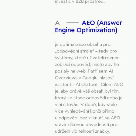
investic v B2B prostředí.
AEO (Answer
Engine Optimization)
je optimalizace obsahu pro
„odpovědní stroje“ – tedy pro
systémy, které uživateli rovnou
zobrazí odpověď, místo aby ho
poslaly na web. Patří sem AI
Overviews v Googlu, hlasoví
asistenti i AI chatboti. Cílem AEO
je, aby právě váš obsah byl tím,
který se stane odpovědí nebo je
v ní citován. V době, kdy stále
více vyhledávání končí přímo
u odpovědi bez kliknutí, se AEO
stává klíčovou dovedností pro
udržení viditelnosti značky.