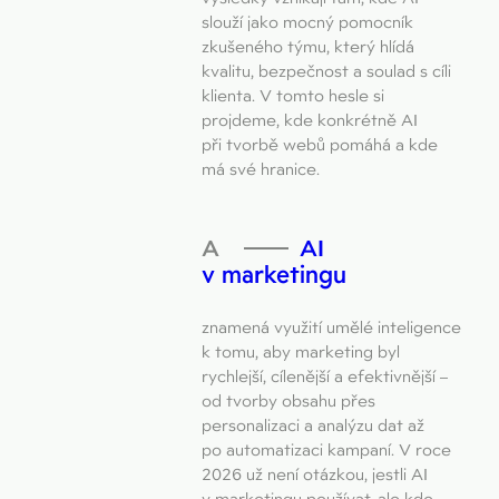
slouží jako mocný pomocník
zkušeného týmu, který hlídá
kvalitu, bezpečnost a soulad s cíli
klienta. V tomto hesle si
projdeme, kde konkrétně AI
při tvorbě webů pomáhá a kde
má své hranice.
AI
v marketingu
znamená využití umělé inteligence
k tomu, aby marketing byl
rychlejší, cílenější a efektivnější –
od tvorby obsahu přes
personalizaci a analýzu dat až
po automatizaci kampaní. V roce
2026 už není otázkou, jestli AI
v marketingu používat, ale kde