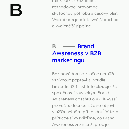
má zákazník rozpočet,
B
rozhodovací pravomoc,
skutečnou potřebu a časový plán.
Výsledkem je efektivnější obchod
a kvalitnější pipeline.
Brand
Awareness v B2B
marketingu
Bez povědomí o značce nemůže
vzniknout poptávka. Studie
LinkedIn B2B Institute ukazuje, že
společnosti s vysokým Brand
Awareness dosahují o 47 % vyšší
pravděpodobnosti, že se objeví
v užším výběru při tendru.¹ V této
příručce si vysvětlíme, co Brand
Awareness znamená, proč je