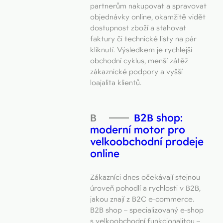
partnerům nakupovat a spravovat
objednávky online, okamžitě vidět
dostupnost zboží a stahovat
faktury či technické listy na pár
kliknutí. Výsledkem je rychlejší
obchodní cyklus, menší zátěž
zákaznické podpory a vyšší
loajalita klientů.
B2B shop:
moderní motor pro
velkoobchodní prodeje
online
Zákazníci dnes očekávají stejnou
úroveň pohodlí a rychlosti v B2B,
jakou znají z B2C e-commerce.
B2B shop – specializovaný e-shop
s velkoobchodní funkcionalitou –