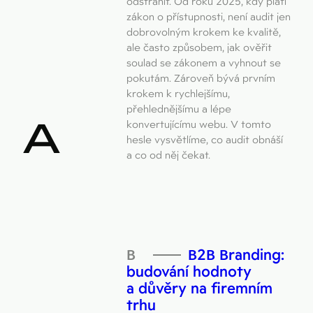
odstranit. Od roku 2025, kdy platí
zákon o přístupnosti, není audit jen
dobrovolným krokem ke kvalitě,
ale často způsobem, jak ověřit
soulad se zákonem a vyhnout se
pokutám. Zároveň bývá prvním
krokem k rychlejšímu,
přehlednějšímu a lépe
A
konvertujícímu webu. V tomto
hesle vysvětlíme, co audit obnáší
a co od něj čekat.
B2B Branding:
budování hodnoty
a důvěry na firemním
trhu