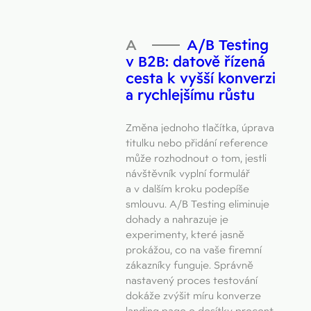
Figma
Kontakt
Collabim
A/B Testing
ActiveCampaign
v B2B: datově řízená
cesta k vyšší konverzi
Apollo
a rychlejšímu růstu
Leady
Změna jednoho tlačítka, úprava
Merk
titulku nebo přidání reference
může rozhodnout o tom, jestli
SimilarWeb
návštěvník vyplní formulář
a v dalším kroku podepíše
Pipedrive
smlouvu. A/B Testing eliminuje
dohady a nahrazuje je
experimenty, které jasně
prokážou, co na vaše firemní
zákazníky funguje. Správně
nastavený proces testování
dokáže zvýšit míru konverze
landing page o desítky procent,