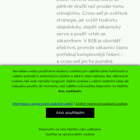
pětkrát dražší než prodat tomu
stávajícímu. Cross-sell je ověřená
strategie, jak zvýšit hodnotu
objednávky, zlepšit zákaznický
servis a posílit vztah se
zákazníkem. V B2B je obzvlášť
efektivní, protože zákazníci často
potřebují komplexnější řešení –
a cross-sell jim ho pomáhá
nabídnout ve správný čas.
Na našem webu používáme soubory cookies pro zajištění plné funkčnosti a
vašeho pohodlí, k statistickým účelům a také k cílení reklamy. Bez některých
cookies náš web nemůže fungovat, žádné cookies s vašimi osobními údaji ale
nebudou použity do momentu, než udělíte svůj souhlas klepnutím na tlačítko
Customer
Ano, souhlasím.
Acquisition Cost
(CAC): kolik vás stojí
Informace o zpracování osobních údajů
|
Změnit nastavení souborů cookies
získání nového
Ano souhlasím
zákazníka
A
B
C
D
E
F
G
H
CH
I
J
K
L
M
N
O
P
R
S
T
U
V
W
Z
Klepnutím na toto tlačítko nám udělujete
Víte, kolik vás stojí přivést
Souhlas se zpracováním cookies