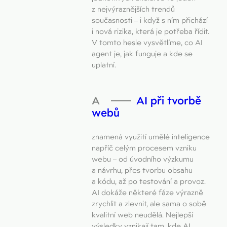
z nejvýraznějších trendů
současnosti – i když s ním přichází
i nová rizika, která je potřeba řídit.
V tomto hesle vysvětlíme, co AI
agent je, jak funguje a kde se
uplatní.
AI při tvorbě
webů
znamená využití umělé inteligence
napříč celým procesem vzniku
webu – od úvodního výzkumu
a návrhu, přes tvorbu obsahu
a kódu, až po testování a provoz.
AI dokáže některé fáze výrazně
zrychlit a zlevnit, ale sama o sobě
kvalitní web neudělá. Nejlepší
výsledky vznikají tam, kde AI