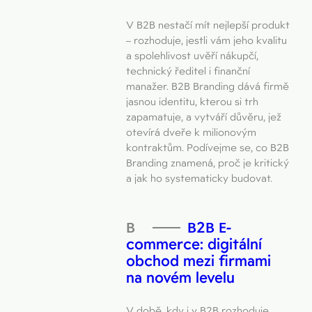
V B2B nestačí mít nejlepší produkt
– rozhoduje, jestli vám jeho kvalitu
a spolehlivost uvěří nákupčí,
technický ředitel i finanční
manažer. B2B Branding dává firmě
jasnou identitu, kterou si trh
zapamatuje, a vytváří důvěru, jež
otevírá dveře k milionovým
kontraktům. Podívejme se, co B2B
Branding znamená, proč je kritický
a jak ho systematicky budovat.
B2B E-
commerce: digitální
obchod mezi firmami
na novém levelu
V době, kdy i v B2B rozhoduje