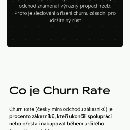
Figma
odchod znamenat výrazný propad tržeb.
Kontakt
Collabim
Proto je sledování a řízení churnu zásadní pro
udržitelný růst.
ActiveCampaign
Apollo
Leady
Merk
SimilarWeb
Pipedrive
Co je Churn Rate
Churn Rate (česky míra odchodu zákazníků) je
procento zákazníků, kteří ukončili spolupráci
nebo přestali nakupovat během určitého