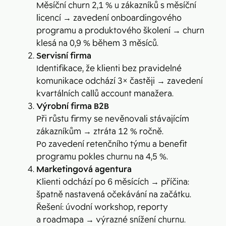
Měsíční churn 2,1 % u zákazníků s měsíční
licencí → zavedení onboardingového
programu a produktového školení → churn
klesá na 0,9 % během 3 měsíců.
Servisní firma
Identifikace, že klienti bez pravidelné
komunikace odchází 3× častěji → zavedení
kvartálních callů account manažera.
Výrobní firma B2B
Při růstu firmy se nevěnovali stávajícím
zákazníkům → ztráta 12 % ročně.
Po zavedení retenčního týmu a benefit
programu pokles churnu na 4,5 %.
Marketingová agentura
Klienti odchází po 6 měsících → příčina:
špatně nastavená očekávání na začátku.
Řešení: úvodní workshop, reporty
a roadmapa → výrazné snížení churnu.