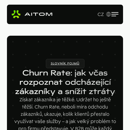
CZ
EN
Služby
Produkty
Revenue Operations
SLOVNÍK POJMŮ
Vstupní studie
Pro koho
AI Copy & SEO Booster
Churn Rate: jak včas
Tvorba webu a online aplikací
Soutěžní portál
rozpoznat odcházející
Technologie
B2B firmy
B2B marketing
zákazníky a snížit ztráty
Kariérní web
Velké značky
Naše práce
Hotjar
Získat zákazníka je těžké. Udržet ho ještě
Startupy
těžší. Churn Rate, neboli míra odchodu
Ahrefs
O nás
zákazníků, ukazuje, kolik klientů přestalo
Google Looker Studio
využívat vaše služby – a jak velký problém to
Blog
pro firmu představuje. V B2B může každý