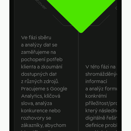
Ve fázi sběru
a analýzy dat se
zaměřujeme na
pochopení potřeb
klienta a zkoumání
V této fázi na zákla
dostupných dat
shromážděných
z různých zdrojů.
informací
Pracujeme s Google
a analýz formuluje
Analytics, klíčová
konkrétní
slova, analýza
příležitost/problém,
konkurence nebo
který následně
rozhovory se
digitálně řešíme. Ta
zákazníky, abychom
definice problému