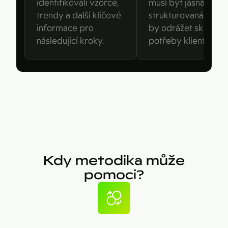
identifikovali vzorce,
musí být jasná,
trendy a další klíčové
strukturovaná a měl
informace pro
by odrážet skutečn
následující kroky.
potřeby klienta.
Kdy metodika může
pomoci?