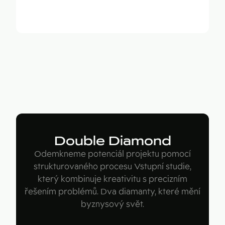
Double Diamond
Odemkneme potenciál projektu pomocí
strukturovaného procesu Vstupní studie,
který kombinuje kreativitu s precizním
řešením problémů. Dva diamanty, které mění
byznysový svět.