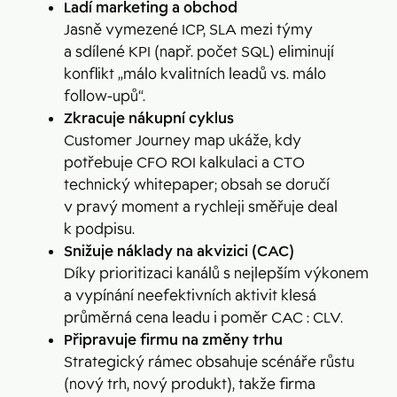
Ladí marketing a obchod
Jasně vymezené ICP, SLA mezi týmy
a sdílené KPI (např. počet SQL) eliminují
konflikt „málo kvalitních leadů vs. málo
follow-upů“.
Zkracuje nákupní cyklus
Customer Journey map ukáže, kdy
potřebuje CFO ROI kalkulaci a CTO
technický whitepaper; obsah se doručí
v pravý moment a rychleji směřuje deal
k podpisu.
Snižuje náklady na akvizici (CAC)
Díky prioritizaci kanálů s nejlepším výkonem
a vypínání neefektivních aktivit klesá
průměrná cena leadu i poměr CAC : CLV.
Připravuje firmu na změny trhu
Strategický rámec obsahuje scénáře růstu
(nový trh, nový produkt), takže firma