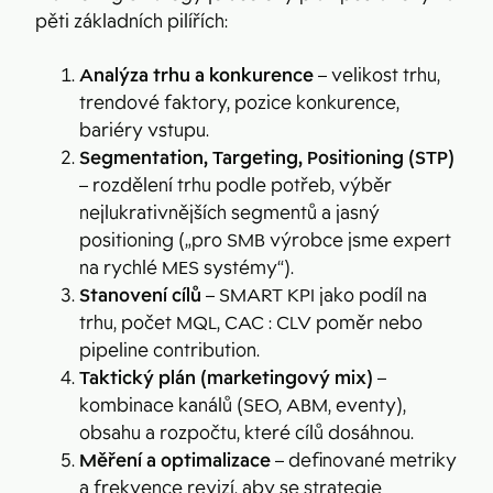
pěti základních pilířích:
Analýza trhu a konkurence
– velikost trhu,
trendové faktory, pozice konkurence,
bariéry vstupu.
Segmentation, Targeting, Positioning (STP)
– rozdělení trhu podle potřeb, výběr
nejlukrativnějších segmentů a jasný
positioning („pro SMB výrobce jsme expert
na rychlé MES systémy“).
Stanovení cílů
– SMART KPI jako podíl na
trhu, počet MQL, CAC : CLV poměr nebo
pipeline contribution.
Taktický plán (marketingový mix)
–
kombinace kanálů (SEO, ABM, eventy),
obsahu a rozpočtu, které cílů dosáhnou.
Měření a optimalizace
– definované metriky
a frekvence revizí, aby se strategie