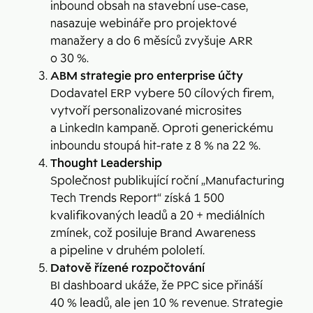
inbound obsah na stavební use-case,
nasazuje webináře pro projektové
manažery a do 6 měsíců zvyšuje ARR
o 30 %.
ABM strategie pro enterprise účty
Dodavatel ERP vybere 50 cílových firem,
vytvoří personalizované microsites
a LinkedIn kampaně. Oproti generickému
inboundu stoupá hit-rate z 8 % na 22 %.
Thought Leadership
Společnost publikující roční „Manufacturing
Tech Trends Report“ získá 1 500
kvalifikovaných leadů a 20 + mediálních
zmínek, což posiluje Brand Awareness
a pipeline v druhém pololetí.
Datově řízené rozpočtování
BI dashboard ukáže, že PPC sice přináší
40 % leadů, ale jen 10 % revenue. Strategie