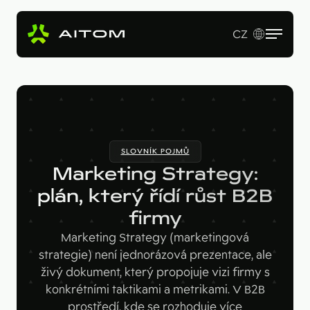
CZ
EN
Služby
Produkty
Revenue Operations
SLOVNÍK POJMŮ
Vstupní studie
Pro koho
AI Copy & SEO Booster
Marketing Strategy:
Tvorba webu a online aplikací
Soutěžní portál
plán, který řídí růst B2B
Technologie
B2B firmy
B2B marketing
firmy
Kariérní web
Velké značky
Naše práce
Hotjar
Marketing Strategy (marketingová
Startupy
strategie) není jednorázová prezentace, ale
Ahrefs
O nás
živý dokument, který propojuje vizi firmy s
Google Looker Studio
konkrétními taktikami a metrikami. V B2B
Blog
prostředí, kde se rozhoduje více