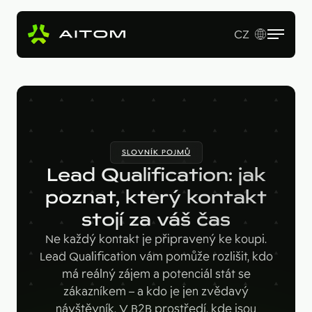
CZ
EN
Služby
Produkty
Revenue Operations
SLOVNÍK POJMŮ
Vstupní studie
Pro koho
AI Copy & SEO Booster
Lead Qualification: jak
Tvorba webu a online aplikací
Soutěžní portál
poznat, který kontakt
Technologie
B2B firmy
B2B marketing
stojí za váš čas
Kariérní web
Velké značky
Naše práce
Hotjar
Ne každý kontakt je připravený ke koupi.
Startupy
Lead Qualification vám pomůže rozlišit, kdo
Ahrefs
O nás
má reálný zájem a potenciál stát se
Google Looker Studio
zákazníkem – a kdo je jen zvědavý
Blog
návštěvník. V B2B prostředí, kde jsou