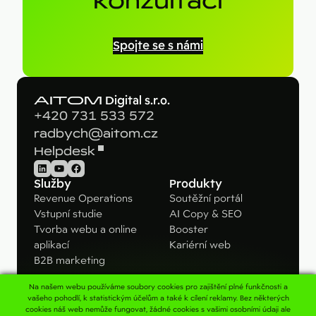
konzultací
Spojte se s námi
AITOM
Digital s.r.o.
+420 731 533 572
radbych@aitom.cz
Helpdesk
LinkedIn
YouTube
Facebook
Služby
Produkty
Revenue Operations
Soutěžní portál
Vstupní studie
AI Copy & SEO
Tvorba webu a online
Booster
aplikací
Kariérní web
B2B marketing
Na našem webu používáme soubory cookies pro zajištění plné funkčnosti a
Pro koho
Kontakt
vašeho pohodlí, k statistickým účelům a také k cílení reklamy. Bez některých
cookies náš web nemůže fungovat, žádné cookies s vašimi osobními údaji ale
B2B firmy
Napište nám