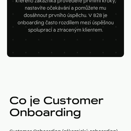
kterého zákazníka provedete prvními kroky,
Figma
Kontakt
nastavíte očekávání a pomůžete mu
Collabim
dosáhnout prvního úspěchu. V B2B je
onboarding často rozdílem mezi úspěšnou
ActiveCampaign
spoluprací a ztraceným klientem.
Apollo
Leady
Merk
SimilarWeb
Pipedrive
Co je Customer
Onboarding