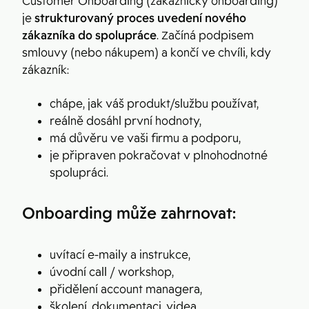
Customer Onboarding (zákaznický onboarding)
je
strukturovaný proces uvedení nového
zákazníka do spolupráce
. Začíná podpisem
smlouvy (nebo nákupem) a končí ve chvíli, kdy
zákazník:
chápe, jak váš produkt/službu používat,
reálně dosáhl první hodnoty,
má důvěru ve vaši firmu a podporu,
je připraven pokračovat v plnohodnotné
spolupráci.
Onboarding může zahrnovat:
uvítací e-maily a instrukce,
úvodní call / workshop,
přidělení account managera,
školení, dokumentaci, videa,