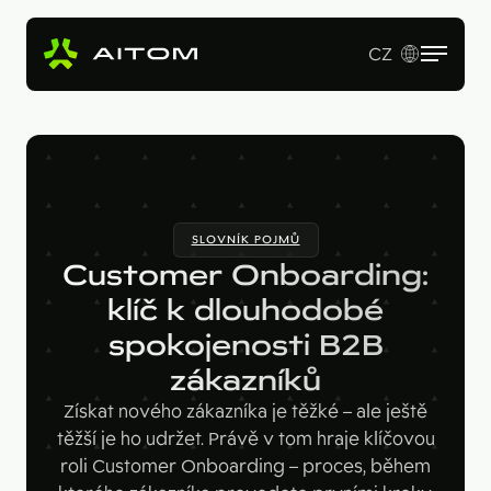
CZ
EN
Služby
Produkty
Revenue Operations
SLOVNÍK POJMŮ
Vstupní studie
Pro koho
AI Copy & SEO Booster
Customer Onboarding:
Tvorba webu a online aplikací
Soutěžní portál
klíč k dlouhodobé
Technologie
B2B firmy
B2B marketing
spokojenosti B2B
Kariérní web
Velké značky
Naše práce
Hotjar
zákazníků
Startupy
Ahrefs
O nás
Získat nového zákazníka je těžké – ale ještě
těžší je ho udržet. Právě v tom hraje klíčovou
Google Looker Studio
Blog
roli Customer Onboarding – proces, během