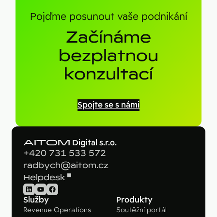
Pojďme posunout vaše podnikání
Začínáme
bezplatnou
konzultací
Spojte se s námi
AITOM
Digital s.r.o.
+420 731 533 572
radbych@aitom.cz
Helpdesk
LinkedIn
YouTube
Facebook
Služby
Produkty
Revenue Operations
Soutěžní portál