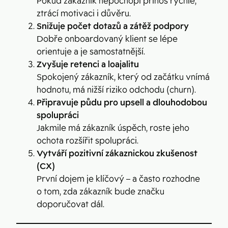
Pokud zákazník nepochopí přínos rychle,
ztrácí motivaci i důvěru.
Snižuje počet dotazů a zátěž podpory
Dobře onboardovaný klient se lépe
orientuje a je samostatnější.
Zvyšuje retenci a loajalitu
Spokojený zákazník, který od začátku vnímá
hodnotu, má nižší riziko odchodu (churn).
Připravuje půdu pro upsell a dlouhodobou
spolupráci
Jakmile má zákazník úspěch, roste jeho
ochota rozšířit spolupráci.
Vytváří pozitivní zákaznickou zkušenost
(CX)
První dojem je klíčový – a často rozhodne
o tom, zda zákazník bude značku
doporučovat dál.