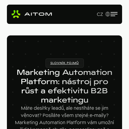
CZ
EN
Služby
Produkty
Revenue Operations
SLOVNÍK POJMŮ
Vstupní studie
Pro koho
AI Copy & SEO Booster
Marketing Automation
Tvorba webu a online aplikací
Soutěžní portál
Platform: nástroj pro
Technologie
B2B firmy
B2B marketing
růst a efektivitu B2B
Kariérní web
Velké značky
Naše práce
Hotjar
marketingu
Startupy
Ahrefs
O nás
Máte desítky leadů, ale nestíháte se jim
věnovat? Posíláte všem stejné e-maily?
Google Looker Studio
Blog
Marketing Automation Platform vám umožní