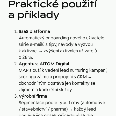
Praktické použití
a příklady
SaaS platforma
Automatický onboarding nového uživatele –
série e-mailů s tipy, návody a výzvou
k aktivaci → zvýšení aktivních uživatelů
o 28 %.
Agentura AITOM Digital
MAP slouží k vedení lead nurturing kampaní,
scoringu zájmu a propojení s CRM →
obchodní tým dostává jen kontakty se
zájmem o konkrétní služby.
Výrobní firma
Segmentace podle typu firmy (automotive
/ stavebnictví / pharma) → každý lead
dostává jiný obsah, případové studie