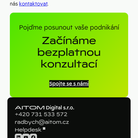
nás
kontaktovat
.
Pojďme posunout vaše podnikání
Začínáme
bezplatnou
konzultací
Spojte se s námi
AITOM
Digital s.r.o.
+420 731 533 572
radbych@aitom.cz
Helpdesk
LinkedIn
YouTube
Facebook