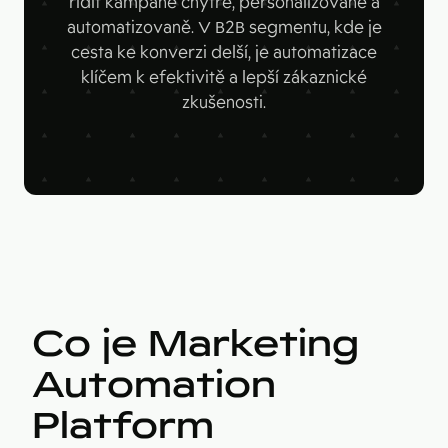
řídit kampaně chytře, personalizovaně a
Figma
Kontakt
automatizovaně. V B2B segmentu, kde je
Collabim
cesta ke konverzi delší, je automatizace
klíčem k efektivitě a lepší zákaznické
ActiveCampaign
zkušenosti.
Apollo
Leady
Merk
SimilarWeb
Pipedrive
Co je Marketing
Automation
Platform