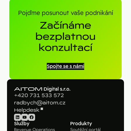
Pojďme posunout vaše podnikání
Začínáme
bezplatnou
konzultací
Spojte se s námi
AITOM
Digital s.r.o.
+420 731 533 572
radbych@aitom.cz
Helpdesk
LinkedIn
YouTube
Facebook
Služby
Produkty
Revenue Operations
Soutěžní portál