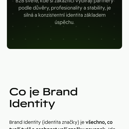
B2B světě, kde si zákazníci vybírají partnery
Figma
Kontakt
podle důvěry, profesionality a stability, je
Collabim
silná a konzistentní identita základem
úspěchu.
ActiveCampaign
Apollo
Leady
Merk
SimilarWeb
Pipedrive
Co je Brand
Identity
Brand Identity (identita značky) je
všechno, co