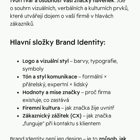
tvoří tvář a osobnost vaší značky navenek
. Jde
o souhrn vizuálních, verbálních a kulturních prvků,
které utvářejí dojem o vaší firmě v hlavách
zákazníků.
Hlavní složky Brand Identity:
Logo a vizuální styl
– barvy, typografie,
symboly
Tón a styl komunikace
– formální ×
přátelský, expertní × lidský
Hodnoty a mise značky
– proč firma
existuje, co zastává
Firemní kultura
– jak značka žije uvnitř
Zákaznický zážitek (CX)
– jak značka
„funguje“ při kontaktu s klientem
Brand Identity není jen design – je to
způsob, jak