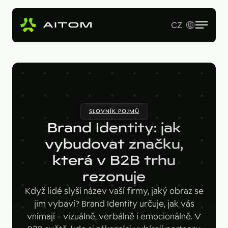
CZ
EN
Služby
Produkty
Revenue Operations
SLOVNÍK POJMŮ
Vstupní studie
Pro koho
AI Copy & SEO Booster
Brand Identity: jak
Tvorba webu a online aplikací
Soutěžní portál
vybudovat značku,
Technologie
B2B firmy
B2B marketing
která v B2B trhu
Kariérní web
Velké značky
Naše práce
Hotjar
rezonuje
Startupy
Ahrefs
O nás
Když lidé slyší název vaší firmy, jaký obraz se
jim vybaví? Brand Identity určuje, jak vás
Google Looker Studio
Blog
vnímají – vizuálně, verbálně i emocionálně. V