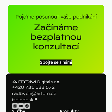
Pojďme posunout vaše podnikání
Začínáme
bezplatnou
konzultací
Spojte se s námi
AITOM
Digital s.r.o.
+420 731 533 572
radbych@aitom.cz
Helpdesk
LinkedIn
YouTube
Facebook
Služby
Produkty