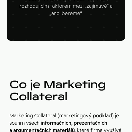
Figma
rozhodujícím faktorem mezi „zajímavé“ a
Kontakt
Collabim
„ano, bereme“.
ActiveCampaign
Apollo
Leady
Merk
SimilarWeb
Co je Marketing
Pipedrive
Collateral
Marketing Collateral (marketingový podklad) je
souhrn všech
informačních, prezentačních
a argumentačních materiálů
, které firma využívá