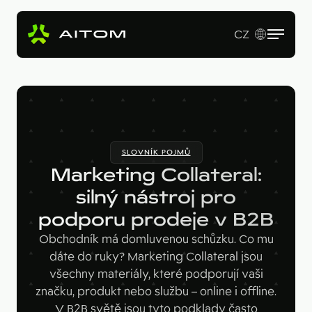
CZ
EN
Služby
Produkty
Revenue Operations
SLOVNÍK POJMŮ
Vstupní studie
Pro koho
AI Copy & SEO Booster
Marketing Collateral:
Tvorba webu a online aplikací
Soutěžní portál
silný nástroj pro
Technologie
B2B firmy
B2B marketing
podporu prodeje v B2B
Kariérní web
Velké značky
Naše práce
Hotjar
Obchodník má domluvenou schůzku. Co mu
Startupy
dáte do ruky? Marketing Collateral jsou
Ahrefs
O nás
všechny materiály, které podporují vaši
Google Looker Studio
značku, produkt nebo službu – online i offline.
Blog
V B2B světě jsou tyto podklady často