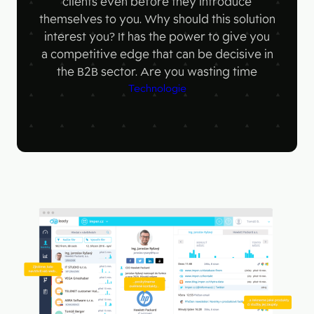
clients even before they introduce
Figma
Contact
themselves to you. Why should this solution
Collabim
interest you? It has the power to give you
a competitive edge that can be decisive in
ActiveCampaign
the B2B sector. Are you wasting time
Apollo
Technologie
Leady
Merk
SimilarWeb
Pipedrive