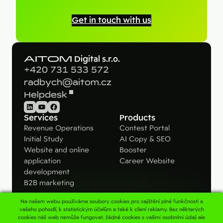
Get in touch with us
AITOM
Digital s.r.o.
+420 731 533 572
radbych@aitom.cz
Helpdesk
LinkedIn
YouTube
Facebook
Services
Products
Revenue Operations
Contest Portal
Initial Study
AI Copy & SEO
Website and online
Booster
application
Career Website
development
B2B marketing
Na našem webu používáme soubory cookies pro zajištění plné funkčnosti a
For Whom
Contact
vašeho pohodlí, k statistickým účelům a také k cílení reklamy. Bez některých
cookies náš web nemůže fungovat, žádné cookies s vašimi osobními údaji ale
B2B Companies
Contact us