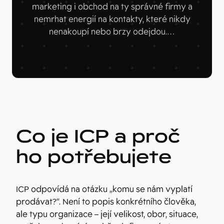
Figma
marketing i obchod na ty správné firmy a
Kontakt
nemrhat energií na kontakty, které nikdy
Collabim
nenakoupí nebo brzy odejdou.…
ActiveCampaign
Apollo
Leady
Merk
SimilarWeb
Co je ICP a proč
Pipedrive
ho potřebujete
ICP odpovídá na otázku „komu se nám vyplatí
prodávat?“. Není to popis konkrétního člověka,
ale typu organizace – její velikost, obor, situace,