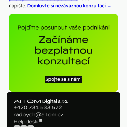
napište.
Domluvte si nezávaznou konzultaci →
Pojďme posunout vaše podnikání
Začínáme
bezplatnou
konzultací
Spojte se s námi
AITOM
Digital s.r.o.
+420 731 533 572
radbych@aitom.cz
Helpdesk