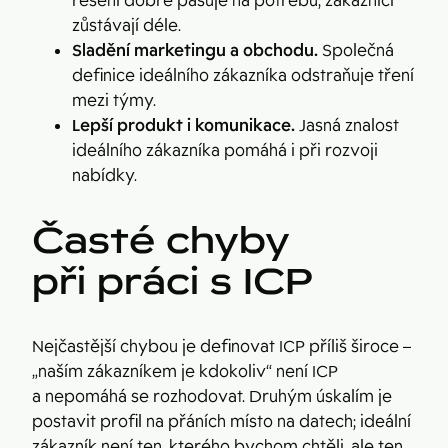
řešení dobře pasuje na potřebu, zákazníci
zůstávají déle.
Sladění marketingu a obchodu.
Společná
definice ideálního zákazníka odstraňuje tření
mezi týmy.
Lepší produkt i komunikace.
Jasná znalost
ideálního zákazníka pomáhá i při rozvoji
nabídky.
Časté chyby
při práci s ICP
Nejčastější chybou je definovat ICP příliš široce –
„naším zákazníkem je kdokoliv“ není ICP
a nepomáhá se rozhodovat. Druhým úskalím je
postavit profil na přáních místo na datech; ideální
zákazník není ten, kterého bychom chtěli, ale ten,