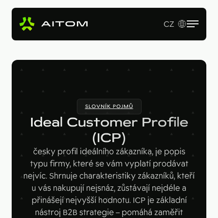
CZ
EN
Služby
Produkty
Revenue Operations
SLOVNÍK POJMŮ
Vstupní studie
Pro koho
AI Copy & SEO Booster
Ideal Customer Profile
Tvorba webu a online aplikací
Soutěžní portál
(ICP)
Technologie
B2B firmy
B2B marketing
česky profil ideálního zákazníka, je popis
Kariérní web
Velké značky
Naše práce
Hotjar
typu firmy, které se vám vyplatí prodávat
nejvíc. Shrnuje charakteristiky zákazníků, kteří
Startupy
Ahrefs
O nás
u vás nakupují nejsnáz, zůstávají nejdéle a
Google Looker Studio
přinášejí nejvyšší hodnotu. ICP je základní
Blog
nástroj B2B strategie – pomáhá zaměřit