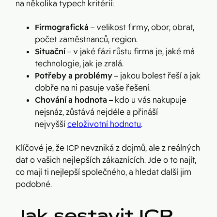
na několika typech kritérií:
Firmografická
– velikost firmy, obor, obrat,
počet zaměstnanců, region.
Situační
– v jaké fázi růstu firma je, jaké má
technologie, jak je zralá.
Potřeby a problémy
– jakou bolest řeší a jak
dobře na ni pasuje vaše řešení.
Chování a hodnota
– kdo u vás nakupuje
nejsnáz, zůstává nejdéle a přináší
nejvyšší
celoživotní hodnotu
.
Klíčové je, že ICP nevzniká z dojmů, ale z reálných
dat o vašich nejlepších zákaznících. Jde o to najít,
co mají ti nejlepší společného, a hledat další jim
podobné.
Jak sestavit ICP