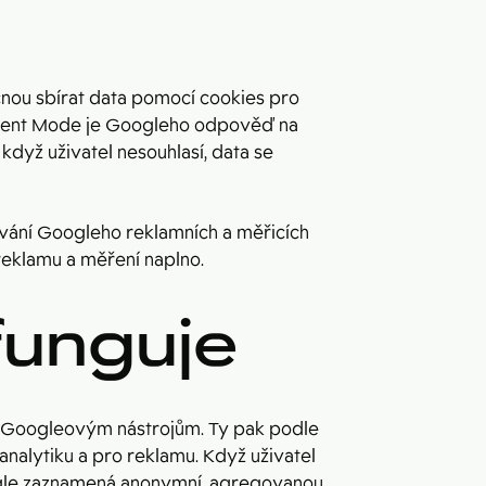
čnou sbírat data pomocí cookies pro
 Consent Mode je Googleho odpověď na
když uživatel nesouhlasí, data se
ování Googleho reklamních a měřicích
reklamu a měření naplno.
funguje
edá Googleovým nástrojům. Ty pak podle
 analytiku a pro reklamu. Když uživatel
Google zaznamená anonymní, agregovanou