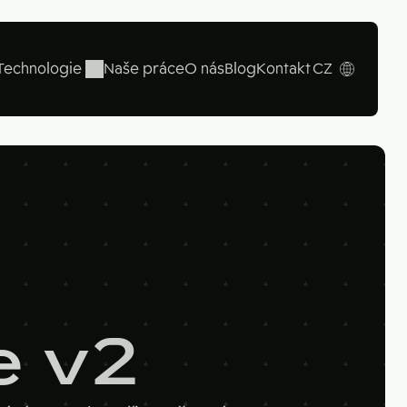
Technologie
Naše práce
O nás
Blog
Kontakt
CZ
EN
Looker
ampaign
e v2