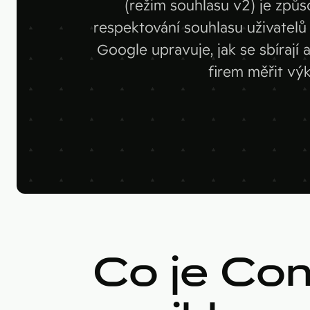
(režim souhlasu v2) je zp
respektování souhlasu uživatelů 
Google upravuje, jak se sbírají
firem měřit vý
Co je Co