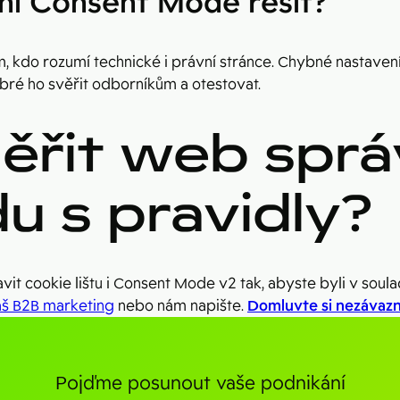
ní Consent Mode řešit?
, kdo rozumí technické i právní stránce. Chybné nastaven
obré ho svěřit odborníkům a otestovat.
ěřit web spr
du s pravidly?
 cookie lištu i Consent Mode v2 tak, abyste byli v soulad
áš B2B marketing
nebo nám napište.
Domluvte si nezávazn
Pojďme posunout vaše podnikání