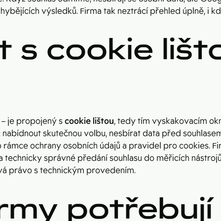
ybějících výsledků. Firma tak neztrácí přehled úplně, i kdy
t s cookie lišt
– je propojený s
cookie lištou
, tedy tím vyskakovacím okne
: nabídnout skutečnou volbu, nesbírat data před souhlasem
 rámce ochrany osobních údajů a pravidel pro cookies. Fi
 a technicky správné předání souhlasu do měřicích nástroj
ává právo s technickým provedením.
rmy potřebují 