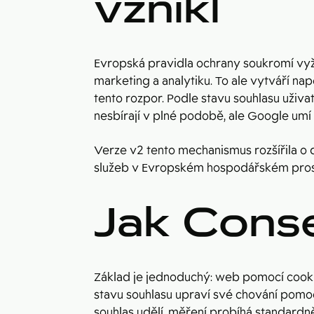
vznikl
Evropská pravidla ochrany soukromí vyža
marketing a analytiku. To ale vytváří na
tento rozpor. Podle stavu souhlasu uživa
nesbírají v plné podobě, ale Google um
Verze v2 tento mechanismus rozšířila o 
služeb v Evropském hospodářském prostor
Jak Cons
Základ je jednoduchý: web pomocí cookie 
stavu souhlasu upraví své chování pomocí n
souhlas udělí, měření probíhá standardn