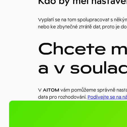
Kdo by měl nastave
Vyplatí se na tom spolupracovat s někým
nebo ke zbytečné ztrátě dat, proto je d
Chcete m
a v soula
V
AITOM
vám pomůžeme správně nastavit
data pro rozhodování.
Podívejte se na n