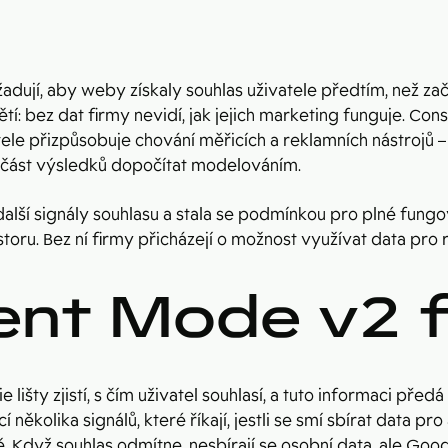
dují, aby weby získaly souhlas uživatele předtím, než za
pětí: bez dat firmy nevidí, jak jejich marketing funguje.
tele přizpůsobuje chování měřicích a reklamních nástrojů – 
í část výsledků dopočítat modelováním.
další signály souhlasu a stala se podmínkou pro plné fung
u. Bez ní firmy přicházejí o možnost využívat data pro 
ent Mode v2 
lišty zjistí, s čím uživatel souhlasí, a tuto informaci př
ěkolika signálů, které říkají, jestli se smí sbírat data pro
ě. Když souhlas odmítne, nesbírají se osobní data, ale 