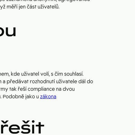
ž měří jen část uživatelů.
ou
m, kde uživatel volí, s čím souhlasí.
 a předávat rozhodnutí uživatele dál do
rmy tak řeší compliance na dvou
ů. Podobně jako u
zákona
řešit