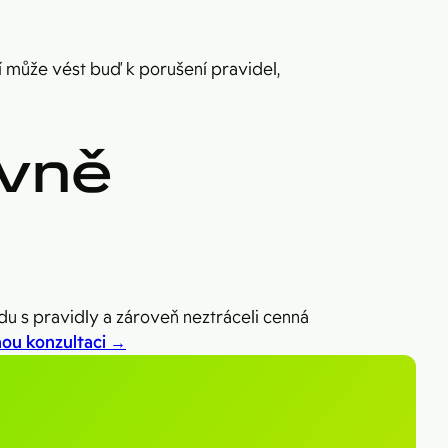
í může vést buď k porušení pravidel,
ávně
u s pravidly a zároveň neztráceli cenná
ou konzultaci →