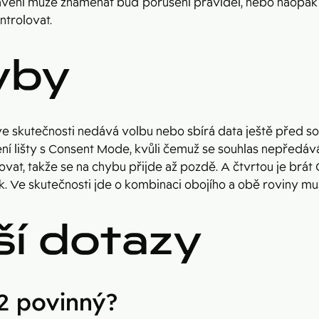
avení může znamenat buď porušení pravidel, nebo naopak z
ntrolovat.
yby
 ve skutečnosti nedává volbu nebo sbírá data ještě před so
ní lišty s Consent Mode, kvůli čemuž se souhlas nepředáv
stovat, takže se na chybu přijde až pozdě. A čtvrtou je brá
. Ve skutečnosti jde o kombinaci obojího a obě roviny mus
ší dotazy
2 povinný?