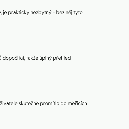
 je prakticky nezbytný – bez něj tyto
ů dopočítat, takže úplný přehled
uživatele skutečně promítlo do měřicích