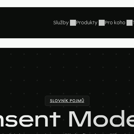
Služby
Produkty
Pro koho
Revenue Operations
AI Copy & SEO
B2B firmy
Hotjar
Booster
Vstupní studie
Velké značky
Ahrefs
Soutěžní portál
Tvorba webu a online
Startupy
Google 
aplikací
Kariérní web
Studio
B2B marketing
Figma
Collabim
SLOVNÍK POJMŮ
ActiveC
sent Mod
Apollo
Leady