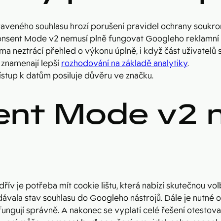
aveného souhlasu hrozí porušení pravidel ochrany soukro
nsent Mode v2 nemusí plně fungovat Googleho reklamní a
a neztrácí přehled o výkonu úplně, i když část uživatelů 
 znamenají lepší
rozhodování na základě analytiky
.
ístup k datům posiluje důvěru ve značku.
ent Mode v2 n
ív je potřeba mít cookie lištu, která nabízí skutečnou volb
vala stav souhlasu do Googleho nástrojů. Dále je nutné ov
fungují správně. A nakonec se vyplatí celé řešení otestova