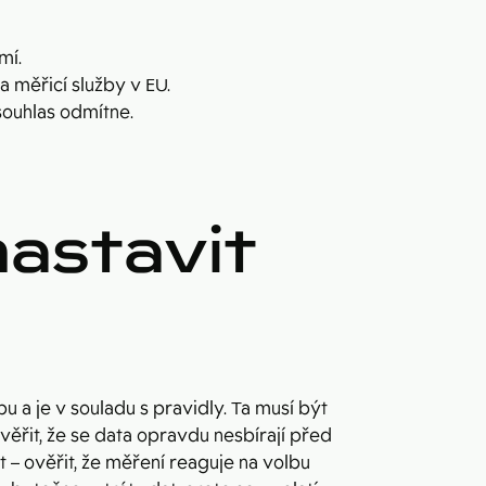
mí.
 měřicí služby v EU.
souhlas odmítne.
astavit
u a je v souladu s pravidly. Ta musí být
ěřit, že se data opravdu nesbírají před
t – ověřit, že měření reaguje na volbu