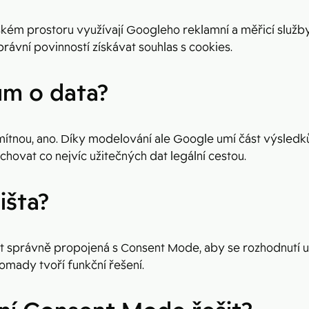
ém prostoru využívají Googleho reklamní a měřicí služby,
právní povinností získávat souhlas s cookies.
ům o data?
dmítnou, ano. Díky modelování ale Google umí část výsledk
hovat co nejvíc užitečných dat legální cestou.
išta?
 být správně propojená s Consent Mode, aby se rozhodnutí 
omady tvoří funkční řešení.