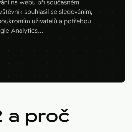
vání na webu při současném
vštěvník souhlasil se sledováním,
Web
i soukromím uživatelů a potřebou
ogle Analytics…
e
 a proč