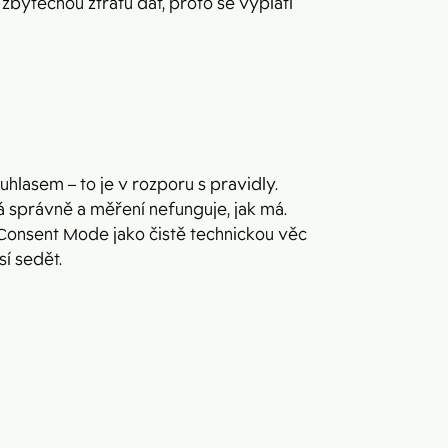
bytečnou ztrátu dat, proto se vyplatí
uhlasem – to je v rozporu s pravidly.
á správně a měření nefunguje, jak má.
t Consent Mode jako čistě technickou věc
í sedět.