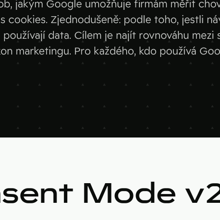
ůsob, jakým Google umožňuje firmám měřit cho
Merk
s cookies. Zjednodušeně: podle toho, jestli ná
Similar
 a používají data. Cílem je najít rovnováhu mez
kon marketingu. Pro každého, kdo používá Go
Pipedriv
nsent Mode v2