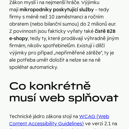
Zákon myslí i na nejmenší hráče. Výjimku
mají
mikropodniky poskytující služby
– tedy
firmy s méně než 10 zaměstnanci a ročním
obratem (nebo bilanční sumou) do 2 milionů eur.
Z povinnosti jsou fakticky vyňaty také
čistě B2B
e-shopy
, tedy ty, které prodávají výhradně jiným
firmám, nikoliv spotřebitelům. Existují i dílčí
výjimky pro případ „nepřiměřené zátěže“, ty je
ale potřeba umět doložit a nelze se na ně
spoléhat automaticky.
Co konkrétně
musí web splňovat
Technické jádro zákona stojí na
WCAG (Web
Content Accessibility Guidelines)
ve verzi 2.1 na