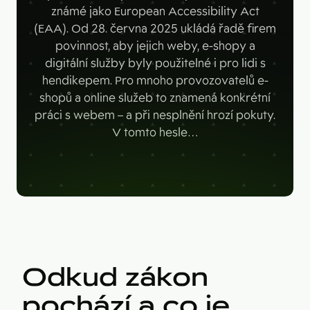
Figma
známé jako European Accessibility Act
Kontakt
(EAA). Od 28. června 2025 ukládá řadě firem
Collabim
povinnost, aby jejich weby, e-shopy a
ActiveCampaign
digitální služby byly použitelné i pro lidi s
hendikepem. Pro mnoho provozovatelů e-
Apollo
shopů a online služeb to znamená konkrétní
Leady
práci s webem – a při nesplnění hrozí pokuty.
V tomto hesle…
Merk
SimilarWeb
Pipedrive
Odkud zákon
pochází a co je