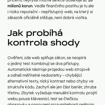
přičemž nejvyšší možná sankce dosahuje až
10
milionů korun
. Vedle finančního postihu je tu ale
i riziko reputační – nepřístupný web, na který si
zákazník oficiálně stěžuje, není dobrá vizitka.
Jak probíhá
kontrola shody
Ověření, zda web splňuje zákon, se neopírá
o jediný test. Kombinují se dva přístupy.
Automatické nástroje projedou web strojově
a odhalí měřitelné nedostatky – chybějící
alternativní texty, nízký kontrast nebo chyby ve
struktuře kódu. Zachytí ale jen část bariér, zhruba
třetinu. Zbytek vyžaduje manuální kontrolu: projití
webu pouze klávesnicí, test se čtečkou
obrazovky a posouzení srozumitelnosti reálným