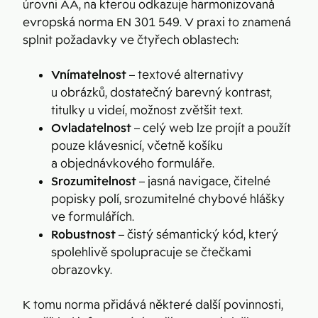
úrovni AA, na kterou odkazuje harmonizovaná
evropská norma EN 301 549. V praxi to znamená
splnit požadavky ve čtyřech oblastech:
Vnímatelnost
– textové alternativy
u obrázků, dostatečný barevný kontrast,
titulky u videí, možnost zvětšit text.
Ovladatelnost
– celý web lze projít a použít
pouze klávesnicí, včetně košíku
a objednávkového formuláře.
Srozumitelnost
– jasná navigace, čitelné
popisky polí, srozumitelné chybové hlášky
ve formulářích.
Robustnost
– čistý sémantický kód, který
spolehlivě spolupracuje se čtečkami
obrazovky.
K tomu norma přidává některé další povinnosti,