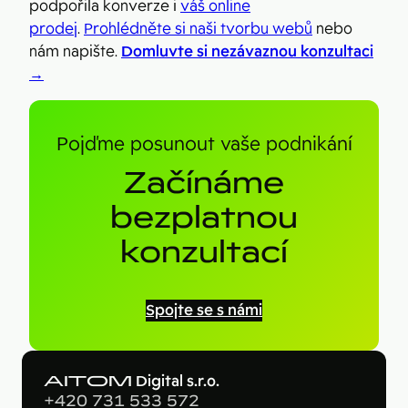
podpořila konverze i
váš online
prodej
.
Prohlédněte si naši tvorbu webů
nebo
nám napište.
Domluvte si nezávaznou konzultaci
→
Pojďme posunout vaše podnikání
Začínáme
bezplatnou
konzultací
Spojte se s námi
AITOM
Digital s.r.o.
+420 731 533 572