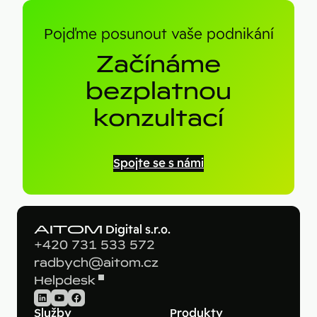
Pojďme posunout vaše podnikání
Začínáme
bezplatnou
konzultací
Spojte se s námi
AITOM
Digital s.r.o.
+420 731 533 572
radbych@aitom.cz
Helpdesk
LinkedIn
YouTube
Facebook
Služby
Produkty