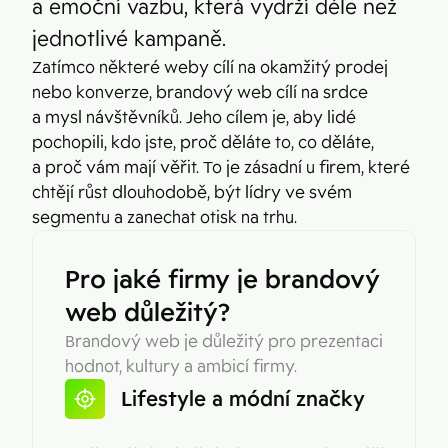
a emoční vazbu, která vydrží déle než
jednotlivé kampaně.
Zatímco některé weby cílí na okamžitý prodej
nebo konverze, brandový web cílí na srdce
a mysl návštěvníků. Jeho cílem je, aby lidé
pochopili, kdo jste, proč děláte to, co děláte,
a proč vám mají věřit. To je zásadní u firem, které
chtějí růst dlouhodobě, být lídry ve svém
segmentu a zanechat otisk na trhu.
Pro jaké firmy je brandový
web důležitý?
Brandový web je důležitý pro prezentaci
hodnot, kultury a ambicí firmy.
Lifestyle a módní značky