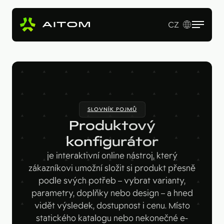
CZ
EN
Služby
Produkty
Revenue Operations
SLOVNÍK POJMŮ
Vstupní studie
Pro koho
AI Copy & SEO Booster
Produktový
Tvorba webu a online aplikací
Soutěžní portál
konfigurátor
Technologie
B2B firmy
B2B marketing
je interaktivní online nástroj, který
Kariérní web
Velké značky
Naše práce
Hotjar
zákazníkovi umožní složit si produkt přesně
podle svých potřeb – vybrat varianty,
Startupy
Ahrefs
O nás
parametry, doplňky nebo design – a hned
Google Looker Studio
vidět výsledek, dostupnost i cenu. Místo
Blog
statického katalogu nebo nekonečné e-