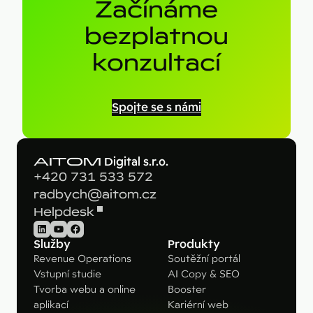
Začínáme
bezplatnou
konzultací
Spojte se s námi
AITOM
Digital s.r.o.
+420 731 533 572
radbych@aitom.cz
Helpdesk
LinkedIn
YouTube
Facebook
Služby
Produkty
Revenue Operations
Soutěžní portál
Vstupní studie
AI Copy & SEO
Tvorba webu a online
Booster
aplikací
Kariérní web