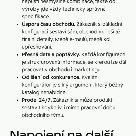
nepustí nesmyslné kombinace, takže do
výroby jde vždy technicky správná
specifikace.
Úspora času obchodu.
Zákazník si základní
konfiguraci sestaví sám, obchodník řeší až
finální detaily. Méně e-mailů, méně kol
upřesňování.
Přesná data a poptávky.
Každá konfigurace
je strukturovaná informace, se kterou lze dál
pracovat v obchodu i marketingu.
Odlišení od konkurence.
Kvalitní
konfigurátor je silný argument, který běžný
katalog nenabídne.
Prodej 24/7.
Zákazník si může produkt
sestavit kdykoliv, i mimo pracovní dobu
obchodního týmu.
Napojení na další