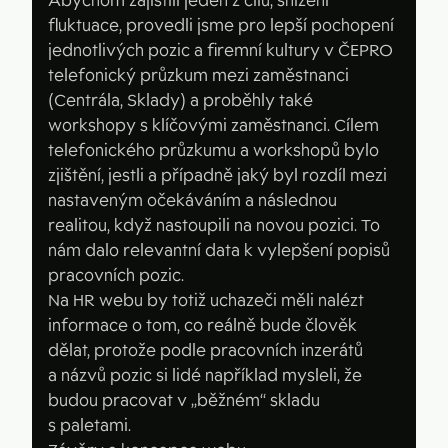
Abychom zajistili jeden z cílů, snížení
fluktuace, provedli jsme pro lepší pochopení
jednotlivých pozic a firemní kultury v ČEPRO
telefonický průzkum mezi zaměstnanci
(Centrála, Sklady) a proběhly také
workshopy s klíčovými zaměstnanci. Cílem
telefonického průzkumu a workshopů bylo
zjištění, jestli a případně jaký byl rozdíl mezi
nastaveným očekáváním a následnou
realitou, když nastoupili na novou pozici. To
nám dalo relevantní data k vylepšení popisů
pracovních pozic.
Na HR webu by totiž uchazeči měli nalézt
informace o tom, co reálně bude člověk
dělat, protože podle pracovních inzerátů
a názvů pozic si lidé například mysleli, že
budou pracovat v ‚‚běžném‘‘ skladu
s paletami.