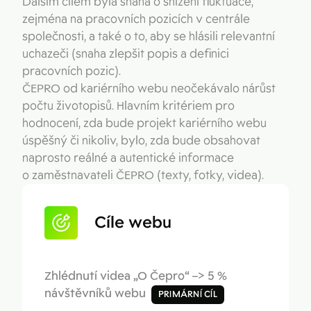
Dalším cílem byla snaha o snížení fluktuace,
zejména na pracovních pozicích v centrále
společnosti, a také o to, aby se hlásili relevantní
uchazeči (snaha zlepšit popis a definici
pracovních pozic).
ČEPRO od kariérního webu neočekávalo nárůst
počtu životopisů. Hlavním kritériem pro
hodnocení, zda bude projekt kariérního webu
úspěšný či nikoliv, bylo, zda bude obsahovat
naprosto reálné a autentické informace
o zaměstnavateli ČEPRO (texty, fotky, videa).
Cíle webu
Zhlédnutí videa „O Čepro“ –> 5 %
návštěvníků webu
PRIMÁRNÍ CÍL