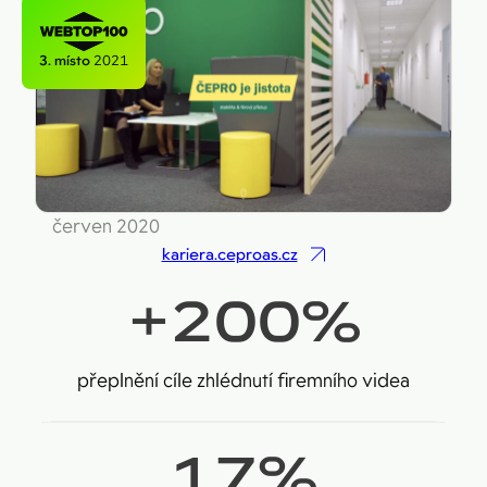
Figma
Kontakt
Collabim
3. místo
2021
ActiveCampaign
Apollo
Leady
Merk
červen 2020
kariera.ceproas.cz
SimilarWeb
+
200
%
Pipedrive
přeplnění cíle zhlédnutí firemního videa
17
%