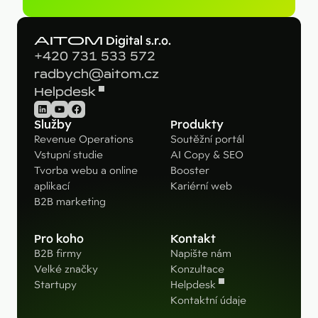
AITOM
Digital s.r.o.
+420 731 533 572
radbych@aitom.cz
Helpdesk
LinkedIn
YouTube
Facebook
Služby
Produkty
Revenue Operations
Soutěžní portál
Vstupní studie
AI Copy & SEO
Tvorba webu a online
Booster
aplikací
Kariérní web
B2B marketing
Pro koho
Kontakt
B2B firmy
Napište nám
Velké značky
Konzultace
Startupy
Helpdesk
Kontaktní údaje