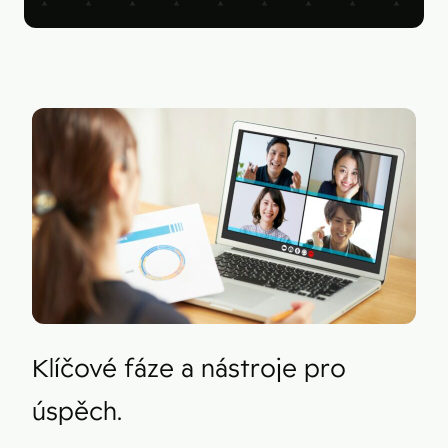
Figma
Kontakt
Collabim
ActiveCampaign
Apollo
Leady
Merk
SimilarWeb
Pipedrive
Klíčové fáze a nástroje pro
úspěch.