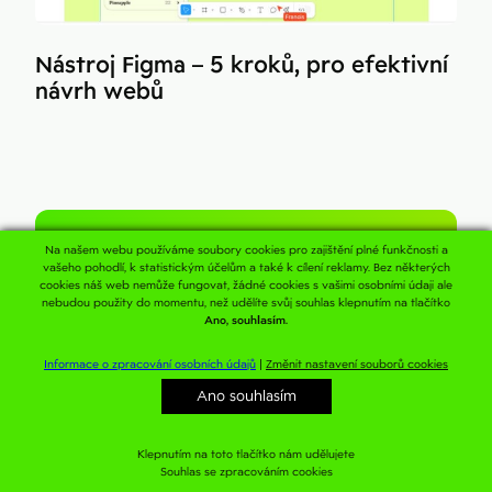
Nástroj Figma – 5 kroků, pro efektivní
návrh webů
Na našem webu používáme soubory cookies pro zajištění plné funkčnosti a
Pojďme posunout vaše podnikání
vašeho pohodlí, k statistickým účelům a také k cílení reklamy. Bez některých
cookies náš web nemůže fungovat, žádné cookies s vašimi osobními údaji ale
Začínáme
nebudou použity do momentu, než udělíte svůj souhlas klepnutím na tlačítko
Ano, souhlasím.
bezplatnou
Informace o zpracování osobních údajů
|
Změnit nastavení souborů cookies
konzultací
Ano souhlasím
Klepnutím na toto tlačítko nám udělujete
Spojte se s námi
Souhlas se zpracováním cookies