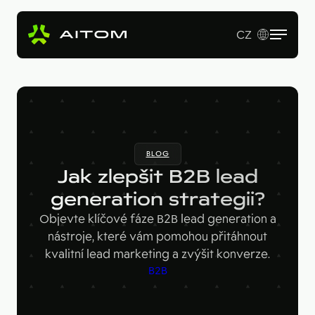
CZ
EN
Služby
Produkty
Revenue Operations
BLOG
Vstupní studie
Pro koho
AI Copy & SEO Booster
Jak zlepšit B2B lead
Tvorba webu a online aplikací
Soutěžní portál
generation strategii?
Technologie
B2B firmy
B2B marketing
Objevte klíčové fáze B2B lead generation a
Kariérní web
Velké značky
Naše práce
Hotjar
nástroje, které vám pomohou přitáhnout
kvalitní lead marketing a zvýšit konverze.
Startupy
Ahrefs
O nás
B2B
Google Looker Studio
Blog