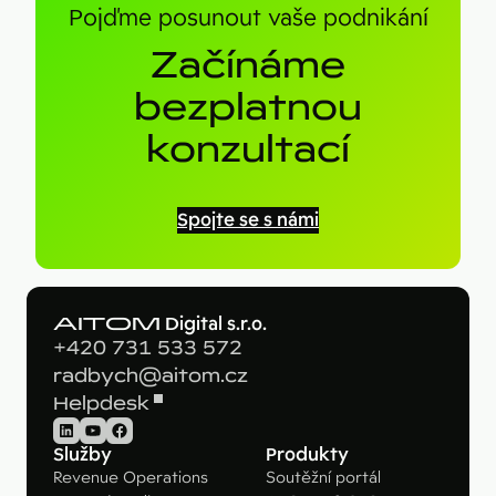
Pojďme posunout vaše podnikání
Začínáme
bezplatnou
konzultací
Spojte se s námi
AITOM
Digital s.r.o.
+420 731 533 572
radbych@aitom.cz
Helpdesk
LinkedIn
YouTube
Facebook
Služby
Produkty
Revenue Operations
Soutěžní portál