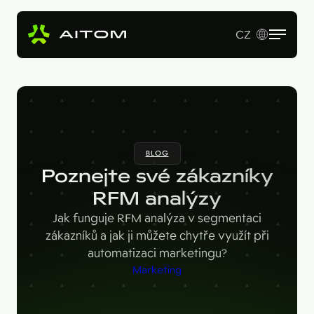
CZ
EN
Služby
Produkty
Revenue Operations
BLOG
Vstupní studie
Pro koho
AI Copy & SEO Booster
Poznejte své zákazníky
Tvorba webu a online aplikací
Soutěžní portál
RFM analýzy
Technologie
B2B firmy
B2B marketing
Jak funguje RFM analýza v segmentaci
Kariérní web
Velké značky
Naše práce
Hotjar
zákazníků a jak ji můžete chytře využít při
automatizaci marketingu?
Startupy
Ahrefs
O nás
Marketing
Google Looker Studio
Blog