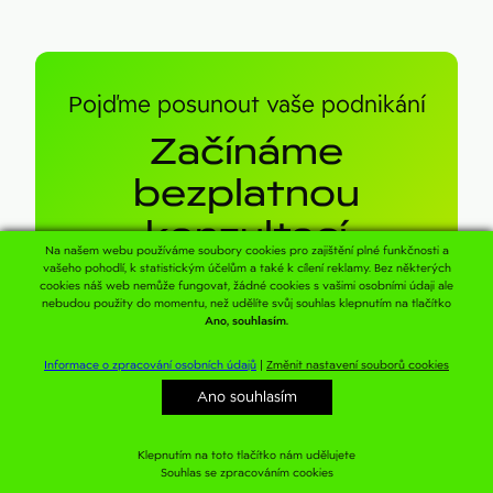
Pojďme posunout vaše podnikání
Začínáme
bezplatnou
konzultací
Na našem webu používáme soubory cookies pro zajištění plné funkčnosti a
vašeho pohodlí, k statistickým účelům a také k cílení reklamy. Bez některých
cookies náš web nemůže fungovat, žádné cookies s vašimi osobními údaji ale
Spojte se s námi
nebudou použity do momentu, než udělíte svůj souhlas klepnutím na tlačítko
Ano, souhlasím.
Informace o zpracování osobních údajů
|
Změnit nastavení souborů cookies
AITOM
Digital s.r.o.
Ano souhlasím
+420 731 533 572
radbych@aitom.cz
Klepnutím na toto tlačítko nám udělujete
Helpdesk
Souhlas se zpracováním cookies