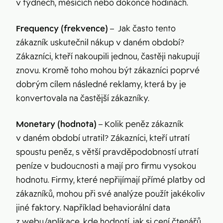
v týdnech, měsících nebo dokonce hodinách.
Frequency (frekvence)
– Jak často tento
zákazník uskutečnil nákup v daném období?
Zákazníci, kteří nakoupili jednou, častěji nakupují
znovu. Kromě toho mohou být zákazníci poprvé
dobrým cílem následné reklamy, která by je
konvertovala na častější zákazníky.
Monetary (hodnota)
– Kolik peněz zákazník
v daném období utratil? Zákazníci, kteří utratí
spoustu peněz, s větší pravděpodobností utratí
peníze v budoucnosti a mají pro firmu vysokou
hodnotu. Firmy, které nepřijímají přímé platby od
zákazníků, mohou při své analýze použít jakékoliv
jiné faktory. Například behaviorální data
z webu/aplikace, kde hodnotí, jak si cení čtenářů,