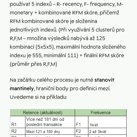
používat 5 indexů – R- recency, F- frequency, M-
monetary + kombinované RFM skóre, přičemž
RFM kombinované skóre je složenina
jednotlivých indexů. (Při využívání 5 clusterů pro
R,F,M – množina výsledků nabývá až 125
kombinací (5x5x5), maximální hodnota složeného
indexu je 555, minimální 111) + finální RFM skóre
(průměr přes R,F,M)
Na začátku celého procesu je nutné
stanovit
mantinely
, hraniční body pro definici mezí.
Uvedeme si na příkladu: