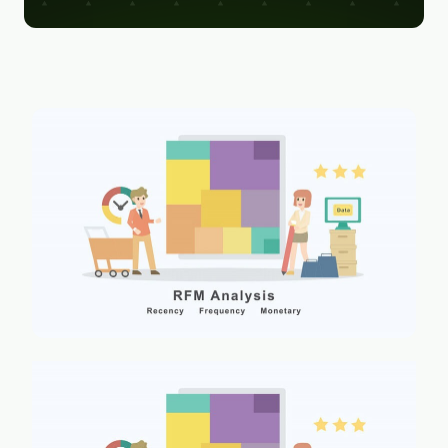
Figma
Kontakt
Collabim
ActiveCampaign
Apollo
Leady
Merk
SimilarWeb
Pipedrive