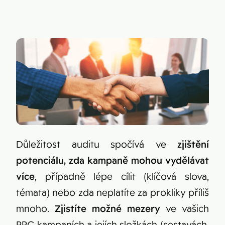
Figma
Kontakt
Collabim
ActiveCampaign
Apollo
Leady
Merk
SimilarWeb
Pipedrive
Důležitost auditu spočívá ve
zjištění
potenciálu, zda kampaně mohou vydělávat
více
, případně lépe cílit (klíčová slova,
témata) nebo zda neplatíte za prokliky příliš
mnoho.
Zjistíte možné mezery
ve vašich
PPC kampaních a jejích složkách (sestavách,