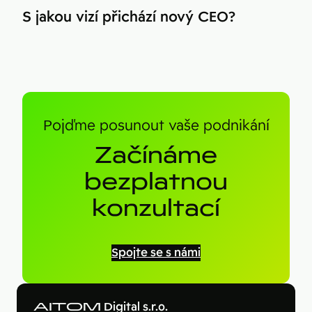
S jakou vizí přichází nový CEO?
Pojďme posunout vaše podnikání
Začínáme
bezplatnou
konzultací
Spojte se s námi
AITOM
Digital s.r.o.