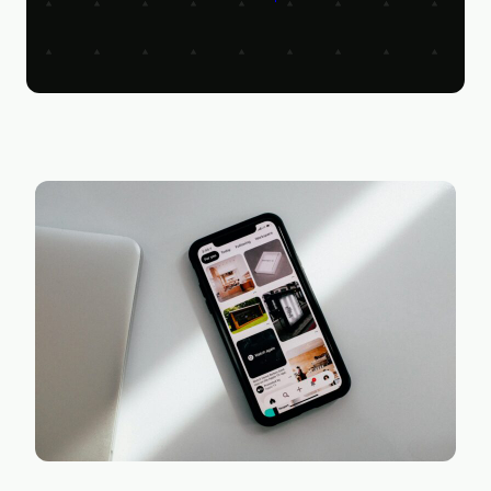
Figma
Kontakt
Collabim
ActiveCampaign
Apollo
Leady
Merk
SimilarWeb
Pipedrive