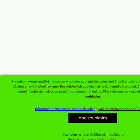
Na našem webu používáme soubory cookies pro zajištění plné funkčnosti a vašeho p
účelům a také k cílení reklamy. Bez některých cookies náš web nemůže fungovat, ž
osobními údaji ale nebudou použity do momentu, než udělíte svůj souhlas klepnut
souhlasím.
Informace o zpracování osobních údajů
|
Změnit nastavení souborů 
Ano souhlasím
Klepnutím na toto tlačítko nám udělujete
Souhlas se zpracováním cookies