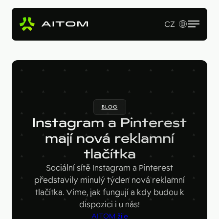
CZ
EN
Služby
Produkty
Revenue Operations
BLOG
Vstupní studie
Pro koho
AI Copy & SEO Booster
Instagram a Pinterest
Tvorba webu a online aplikací
Soutěžní portál
mají nová reklamní
Technologie
B2B firmy
B2B marketing
tlačítka
Kariérní web
Velké značky
Naše práce
Hotjar
Sociální sítě Instagram a Pinterest
Startupy
představily minulý týden nová reklamní
Ahrefs
O nás
tlačítka. Víme, jak fungují a kdy budou k
Google Looker Studio
dispozici i u nás!
Blog
AITOM žije