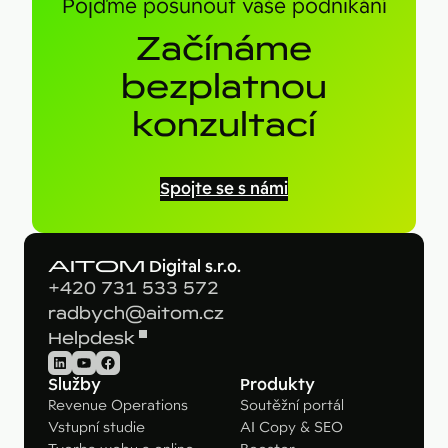
Pojďme posunout vaše podnikání
Začínáme
bezplatnou
konzultací
Spojte se s námi
AITOM
Digital s.r.o.
+420 731 533 572
radbych@aitom.cz
Helpdesk
LinkedIn
YouTube
Facebook
Služby
Produkty
Revenue Operations
Soutěžní portál
Vstupní studie
AI Copy & SEO