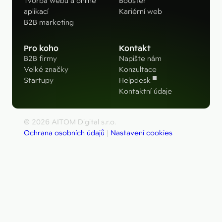
Tvorba webu a online
Booster
aplikací
Kariérní web
B2B marketing
Pro koho
Kontakt
B2B firmy
Napište nám
Velké značky
Konzultace
Startupy
Helpdesk
Kontaktní údaje
© 2026 AITOM Digital s.r.o.
Ochrana osobních údajů
|
Nastavení cookies