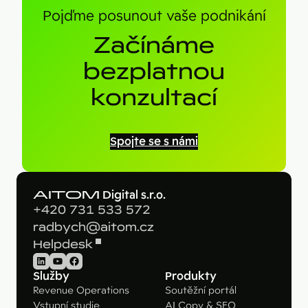
Pojďme posunout vaše podnikání
Začínáme
bezplatnou
konzultací
Spojte se s námi
AITOM
Digital s.r.o.
+420 731 533 572
radbych@aitom.cz
Helpdesk
LinkedIn
YouTube
Facebook
Služby
Produkty
Revenue Operations
Soutěžní portál
Vstupní studie
AI Copy & SEO