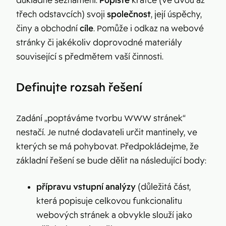
důkladné seznámení.
Popište
krátce (ve dvou až
třech odstavcích) svoji
společnost
, její úspěchy,
činy a obchodní
cíle
. Pomůže i odkaz na webové
stránky či jakékoliv doprovodné materiály
související s předmětem vaší činnosti.
Definujte rozsah řešení
Zadání „poptáváme tvorbu WWW stránek“
nestačí. Je nutné dodavateli určit mantinely, ve
kterých se má pohybovat. Předpokládejme, že
základní řešení se bude dělit na následující body:
přípravu vstupní analýzy
(důležitá část,
která popisuje celkovou funkcionalitu
webových stránek a obvykle slouží jako