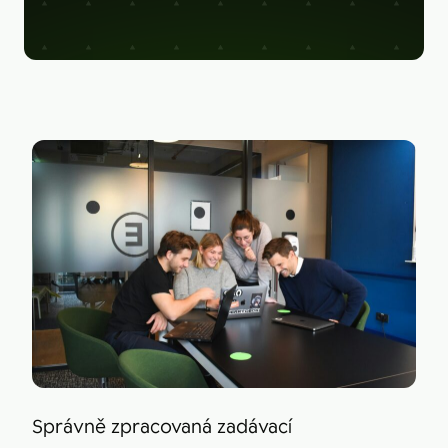
Figma
Kontakt
Collabim
ActiveCampaign
Apollo
Leady
Merk
SimilarWeb
Pipedrive
Správně zpracovaná zadávací