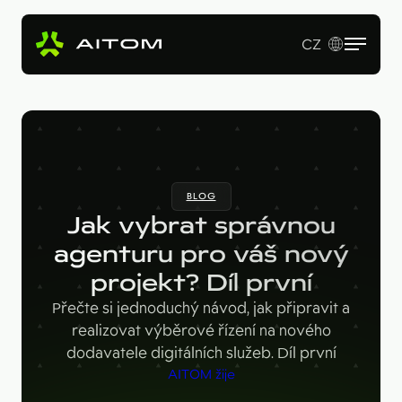
CZ
EN
Služby
Produkty
Revenue Operations
BLOG
Vstupní studie
Pro koho
AI Copy & SEO Booster
Jak vybrat správnou
Tvorba webu a online aplikací
Soutěžní portál
agenturu pro váš nový
Technologie
B2B firmy
B2B marketing
projekt? Díl první
Kariérní web
Velké značky
Naše práce
Hotjar
Přečte si jednoduchý návod, jak připravit a
Startupy
realizovat výběrové řízení na nového
Ahrefs
O nás
dodavatele digitálních služeb. Díl první
Google Looker Studio
AITOM žije
Blog