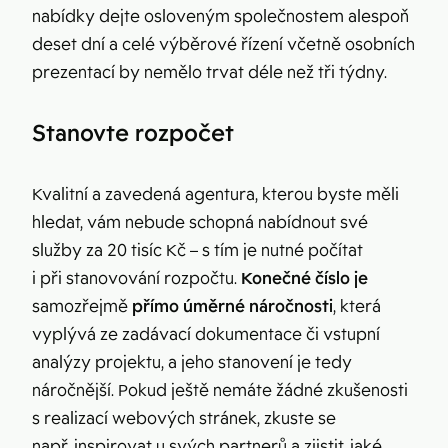
nabídky dejte osloveným společnostem alespoň
deset dní a celé výběrové řízení včetně osobních
prezentací by nemělo trvat déle než tři týdny.
Stanovte rozpočet
Kvalitní a zavedená agentura, kterou byste měli
hledat, vám nebude schopná nabídnout své
služby za 20 tisíc Kč – s tím je nutné počítat
i při stanovování rozpočtu.
Konečné číslo je
samozřejmě
přímo
úměrné náročnosti
, která
vyplývá ze zadávací dokumentace či vstupní
analýzy projektu, a jeho stanovení je tedy
náročnější. Pokud ještě nemáte žádné zkušenosti
s realizací webových stránek, zkuste se
např. inspirovat u svých partnerů a zjistit, jaké