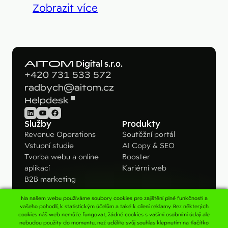
Zobrazit více
AITOM
Digital s.r.o.
+420 731 533 572
radbych@aitom.cz
Helpdesk
LinkedIn
YouTube
Facebook
Služby
Produkty
Revenue Operations
Soutěžní portál
Vstupní studie
AI Copy & SEO
Tvorba webu a online
Booster
aplikací
Kariérní web
B2B marketing
Na našem webu používáme soubory cookies pro zajištění plné funkčnosti a
Pro koho
Kontakt
vašeho pohodlí, k statistickým účelům a také k cílení reklamy. Bez některých
cookies náš web nemůže fungovat, žádné cookies s vašimi osobními údaji ale
B2B firmy
Napište nám
nebudou použity do momentu, než udělíte svůj souhlas klepnutím na tlačítko
Velké značky
Konzultace