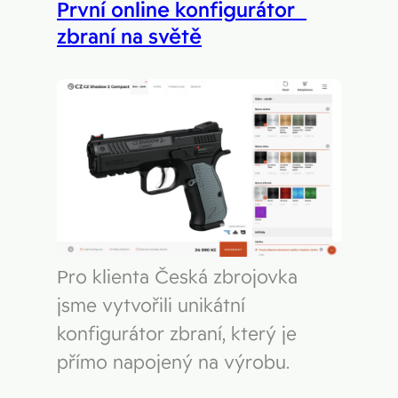
Figma
První online konfigurátor
Kontakt
zbraní na světě
Collabim
ActiveCampaign
Apollo
Leady
Merk
SimilarWeb
Pipedrive
Pro klienta Česká zbrojovka
jsme vytvořili unikátní
konfigurátor zbraní, který je
přímo napojený na výrobu.