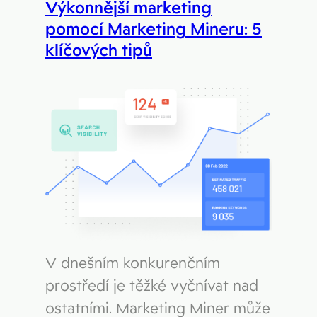
Figma
Výkonnější marketing
Kontakt
pomocí Marketing Mineru: 5
Collabim
klíčových tipů
ActiveCampaign
Apollo
Leady
Merk
SimilarWeb
Pipedrive
V dnešním konkurenčním
prostředí je těžké vyčnívat nad
ostatními. Marketing Miner může