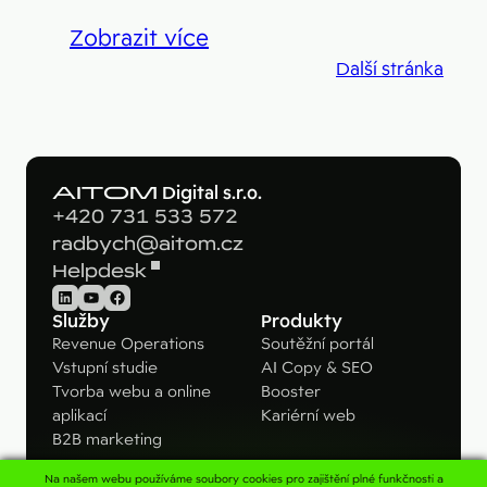
Zobrazit více
Další stránka
AITOM
Digital s.r.o.
+420 731 533 572
radbych@aitom.cz
Helpdesk
LinkedIn
YouTube
Facebook
Služby
Produkty
Revenue Operations
Soutěžní portál
Vstupní studie
AI Copy & SEO
Tvorba webu a online
Booster
aplikací
Kariérní web
B2B marketing
Na našem webu používáme soubory cookies pro zajištění plné funkčnosti a