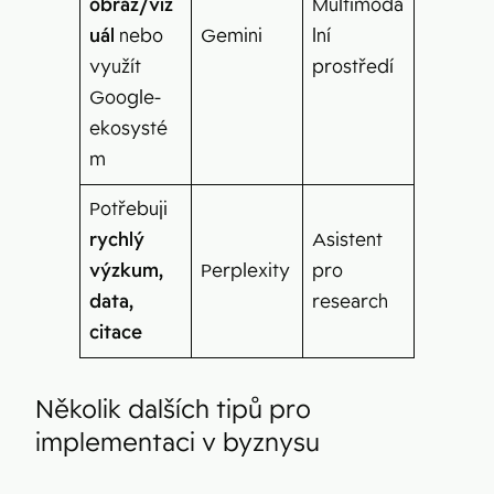
obraz/viz
Multimodá
uál
nebo
Gemini
lní
využít
prostředí
Google-
ekosysté
m
Potřebuji
rychlý
Asistent
výzkum,
Perplexity
pro
data,
research
citace
Několik dalších tipů pro
implementaci v byznysu