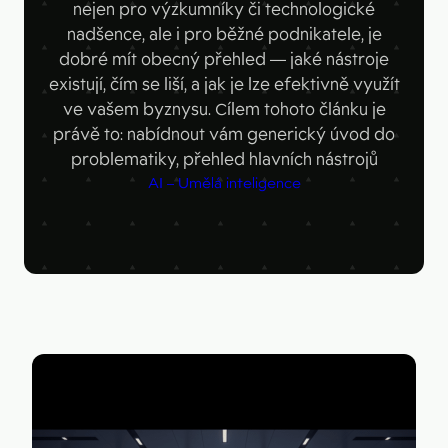
Figma
nejen pro výzkumníky či technologické
Kontakt
nadšence, ale i pro běžné podnikatele, je
Collabim
dobré mít obecný přehled — jaké nástroje
ActiveCampaign
existují, čím se liší, a jak je lze efektivně využít
ve vašem byznysu. Cílem tohoto článku je
Apollo
právě to: nabídnout vám generický úvod do
problematiky, přehled hlavních nástrojů
Leady
AI – Umělá inteligence
Merk
SimilarWeb
Pipedrive