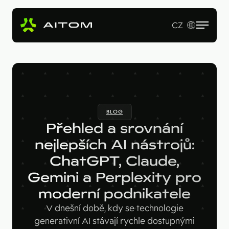
CZ
EN
Služby
Produkty
Revenue Operations
BLOG
Vstupní studie
Pro koho
AI Copy & SEO Booster
Přehled a srovnání
Tvorba webu a online aplikací
Soutěžní portál
nejlepších AI nástrojů:
Technologie
B2B firmy
B2B marketing
ChatGPT, Claude,
Kariérní web
Velké značky
Naše práce
Hotjar
Gemini a Perplexity pro
Startupy
Ahrefs
moderní podnikatele
O nás
V dnešní době, kdy se technologie
Google Looker Studio
Blog
generativní AI stávají rychle dostupnými