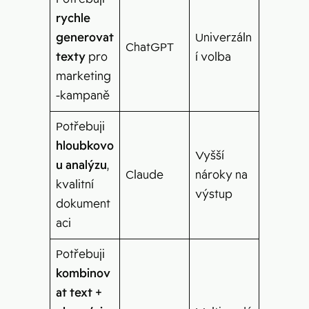
rychle
generovat
Univerzáln
ChatGPT
texty
pro
í volba
marketing
-kampaně
Potřebuji
hloubkovo
Vyšší
u analýzu
,
Claude
nároky na
kvalitní
výstup
dokument
aci
Potřebuji
kombinov
at text +