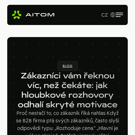
CZ
EN
Služby
Produkty
Revenue Operations
BLOG
Vstupní studie
Pro koho
AI Copy & SEO Booster
Zákazníci vám řeknou
Tvorba webu a online aplikací
Soutěžní portál
víc, než čekáte: jak
Technologie
B2B firmy
B2B marketing
hloubkové rozhovory
Kariérní web
Velké značky
Naše práce
Hotjar
odhalí skryté motivace
Startupy
Ahrefs
O nás
Proč nestačí to, co zákazník říká nahlas Když
se B2B firma ptá svých zákazníků, často slyší
Google Looker Studio
Blog
odpovědi typu: „Rozhoduje cena.“ „Hlavní je