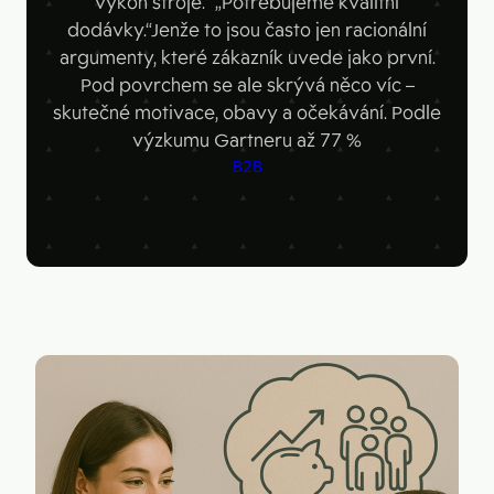
výkon stroje.“ „Potřebujeme kvalitní
Figma
Kontakt
dodávky.“Jenže to jsou často jen racionální
Collabim
argumenty, které zákazník uvede jako první.
Pod povrchem se ale skrývá něco víc –
ActiveCampaign
skutečné motivace, obavy a očekávání. Podle
Apollo
výzkumu Gartneru až 77 %
B2B
Leady
Merk
SimilarWeb
Pipedrive