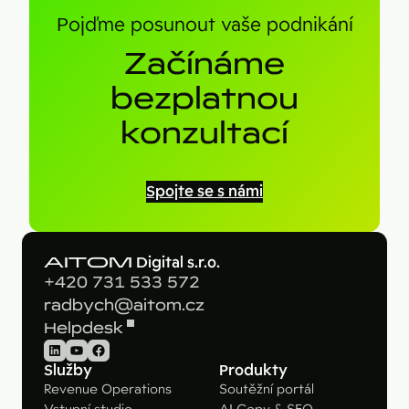
Pojďme posunout vaše podnikání
Začínáme
bezplatnou
konzultací
Spojte se s námi
AITOM
Digital s.r.o.
+420 731 533 572
radbych@aitom.cz
Helpdesk
LinkedIn
YouTube
Facebook
Služby
Produkty
Revenue Operations
Soutěžní portál
Vstupní studie
AI Copy & SEO