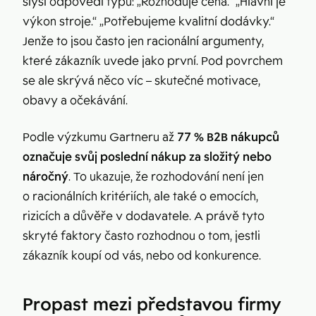
slyší odpovědi typu: „Rozhoduje cena.“ „Hlavní je
výkon stroje.“ „Potřebujeme kvalitní dodávky.“
Jenže to jsou často jen racionální argumenty,
které zákazník uvede jako první. Pod povrchem
se ale skrývá něco víc – skutečné motivace,
obavy a očekávání.
Podle výzkumu Gartneru až
77 % B2B nákupců
označuje svůj poslední nákup za složitý nebo
náročný
. To ukazuje, že rozhodování není jen
o racionálních kritériích, ale také o emocích,
rizicích a důvěře v dodavatele. A právě tyto
skryté faktory často rozhodnou o tom, jestli
zákazník koupí od vás, nebo od konkurence.
Propast mezi představou firmy