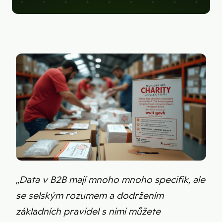
Figma
Kontakt
Collabim
ActiveCampaign
Apollo
Leady
Merk
SimilarWeb
Pipedrive
„Data v B2B mají mnoho mnoho specifik, ale
se selským rozumem a dodržením
základních pravidel s nimi můžete