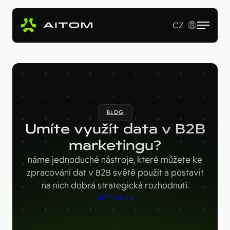
CZ
EN
Služby
Produkty
Revenue Operations
BLOG
Vstupní studie
Pro koho
AI Copy & SEO Booster
Umíte využít data v B2B
Tvorba webu a online aplikací
Soutěžní portál
marketingu?
Technologie
B2B firmy
B2B marketing
náme jednoduché nástroje, které můžete ke
Kariérní web
Velké značky
Naše práce
Hotjar
zpracování dat v B2B světě použít a postavit
na nich dobrá strategická rozhodnutí.
Startupy
Ahrefs
O nás
AITOM žije
Google Looker Studio
Blog