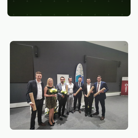
Figma
Kontakt
Collabim
ActiveCampaign
Apollo
Leady
Merk
SimilarWeb
Pipedrive