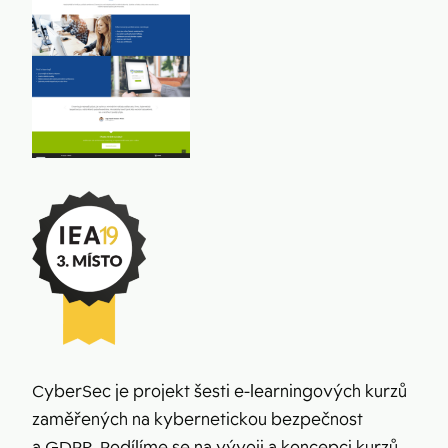
CyberSec je projekt šesti e-learningových kurzů
zaměřených na kybernetickou bezpečnost
a GDPR. Podílíme se na vývoji a koncepci kurzů,