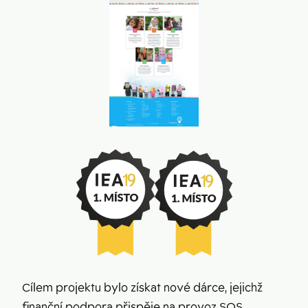
Cílem projektu bylo získat nové dárce, jejichž
finanční podpora přispěje na provoz SOS