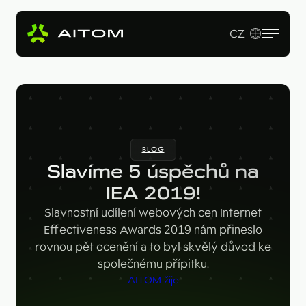
CZ
EN
Služby
Produkty
Revenue Operations
BLOG
Vstupní studie
Pro koho
AI Copy & SEO Booster
Slavíme 5 úspěchů na
Tvorba webu a online aplikací
Soutěžní portál
IEA 2019!
Technologie
B2B firmy
B2B marketing
Slavnostní udílení webových cen Internet
Kariérní web
Velké značky
Naše práce
Hotjar
Effectiveness Awards 2019 nám přineslo
rovnou pět ocenění a to byl skvělý důvod ke
Startupy
Ahrefs
O nás
společnému přípitku.
Google Looker Studio
AITOM žije
Blog