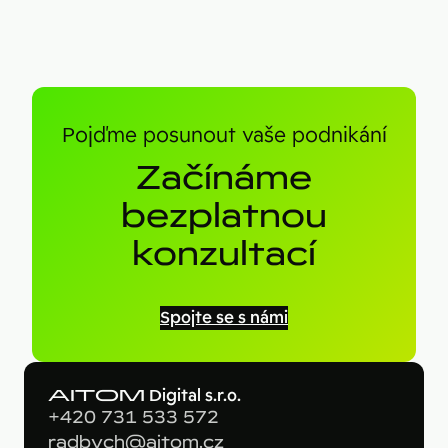
Pojďme posunout vaše podnikání
Začínáme
bezplatnou
konzultací
Spojte se s námi
AITOM
Digital s.r.o.
+420 731 533 572
radbych@aitom.cz