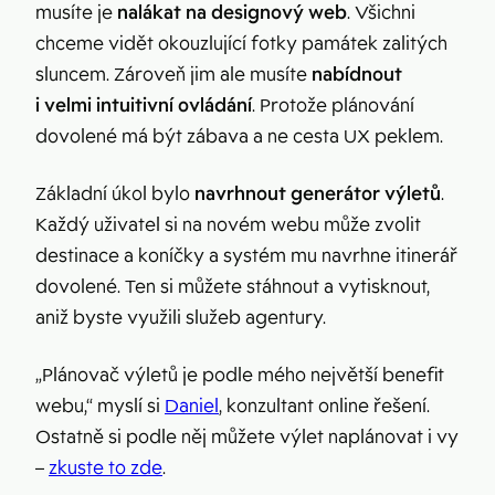
musíte je
nalákat na designový web
. Všichni
chceme vidět okouzlující fotky památek zalitých
sluncem. Zároveň jim ale musíte
nabídnout
i velmi intuitivní ovládání
. Protože plánování
dovolené má být zábava a ne cesta UX peklem.
Základní úkol bylo
navrhnout generátor výletů
.
Každý uživatel si na novém webu může zvolit
destinace a koníčky a systém mu navrhne itinerář
dovolené. Ten si můžete stáhnout a vytisknout,
aniž byste využili služeb agentury.
„Plánovač výletů je podle mého největší benefit
webu,“ myslí si
Daniel
, konzultant online řešení.
Ostatně si podle něj můžete výlet naplánovat i vy
–
zkuste to zde
.