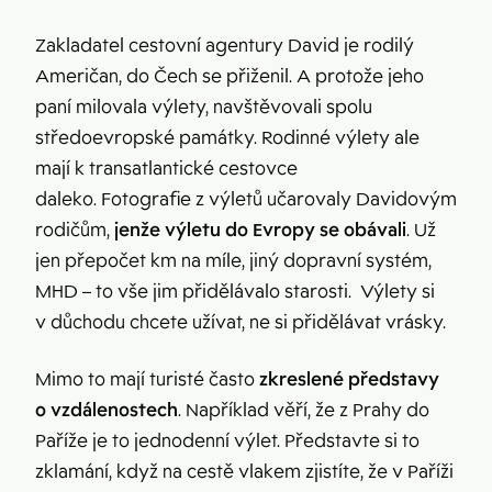
Zakladatel cestovní agentury David je rodilý
Američan, do Čech se přiženil. A protože jeho
paní milovala výlety, navštěvovali spolu
středoevropské památky. Rodinné výlety ale
mají k transatlantické cestovce
daleko. Fotografie z výletů učarovaly Davidovým
rodičům,
jenže výletu do Evropy se obávali
. Už
jen přepočet km na míle, jiný dopravní systém,
MHD – to vše jim přidělávalo starosti. Výlety si
v důchodu chcete užívat, ne si přidělávat vrásky.
Mimo to mají turisté často
zkreslené představy
o vzdálenostech
. Například věří, že z Prahy do
Paříže je to jednodenní výlet. Představte si to
zklamání, když na cestě vlakem zjistíte, že v Paříži