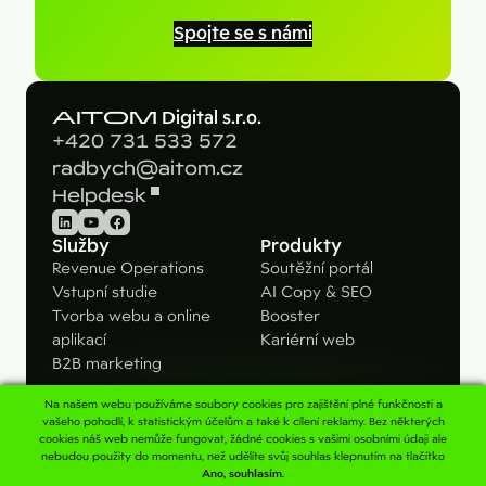
Spojte se s námi
AITOM
Digital s.r.o.
+420 731 533 572
radbych@aitom.cz
Helpdesk
LinkedIn
YouTube
Facebook
Služby
Produkty
Revenue Operations
Soutěžní portál
Vstupní studie
AI Copy & SEO
Tvorba webu a online
Booster
aplikací
Kariérní web
B2B marketing
Na našem webu používáme soubory cookies pro zajištění plné funkčnosti a
Pro koho
Kontakt
vašeho pohodlí, k statistickým účelům a také k cílení reklamy. Bez některých
cookies náš web nemůže fungovat, žádné cookies s vašimi osobními údaji ale
B2B firmy
Napište nám
nebudou použity do momentu, než udělíte svůj souhlas klepnutím na tlačítko
Velké značky
Konzultace
Ano, souhlasím.