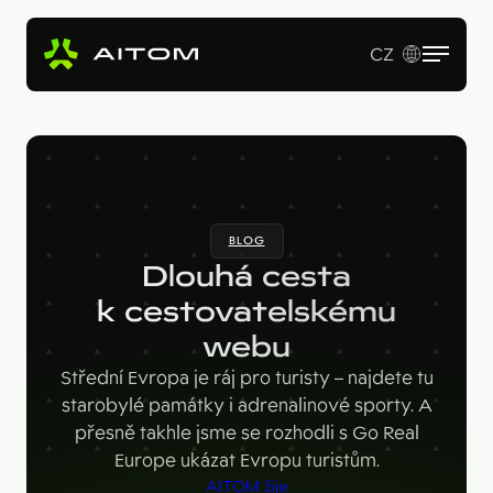
CZ
EN
Služby
Produkty
Revenue Operations
BLOG
Vstupní studie
Pro koho
AI Copy & SEO Booster
Dlouhá cesta
Tvorba webu a online aplikací
Soutěžní portál
k cestovatelskému
Technologie
B2B firmy
B2B marketing
webu
Kariérní web
Velké značky
Naše práce
Hotjar
Střední Evropa je ráj pro turisty – najdete tu
Startupy
starobylé památky i adrenalinové sporty. A
Ahrefs
O nás
přesně takhle jsme se rozhodli s Go Real
Google Looker Studio
Europe ukázat Evropu turistům.
Blog
AITOM žije