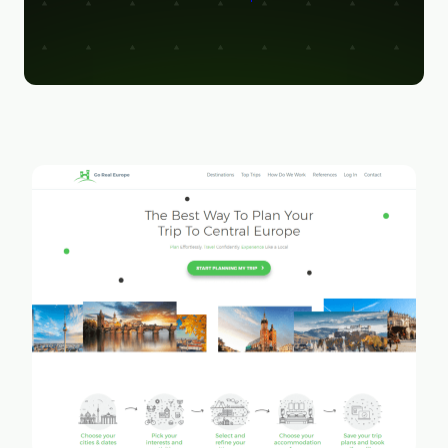
Figma
Kontakt
Collabim
ActiveCampaign
Apollo
Leady
Merk
SimilarWeb
Pipedrive