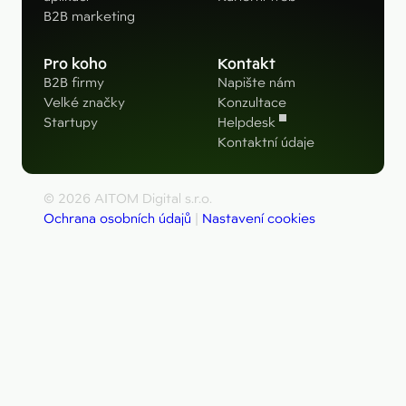
B2B marketing
Pro koho
Kontakt
B2B firmy
Napište nám
Velké značky
Konzultace
Startupy
Helpdesk
Kontaktní údaje
© 2026 AITOM Digital s.r.o.
Ochrana osobních údajů
|
Nastavení cookies