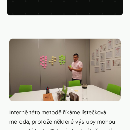
Figma
Kontakt
Collabim
ActiveCampaign
Apollo
Leady
Merk
SimilarWeb
Pipedrive
Interně této metodě říkáme lístečková
metoda, protože některé výstupy mohou