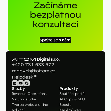
Začínáme
bezplatnou
konzultací
Spojte se s námi
AITOM
Digital s.r.o.
+420 731 533 572
radbych@aitom.cz
Helpdesk
LinkedIn
YouTube
Facebook
Služby
Produkty
Revenue Operations
Soutěžní portál
Vstupní studie
AI Copy & SEO
Tvorba webu a online
Booster
aplikací
Kariérní web