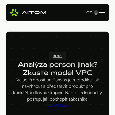
CZ
EN
Služby
Produkty
Revenue Operations
BLOG
Vstupní studie
Pro koho
AI Copy & SEO Booster
Analýza person jinak?
Tvorba webu a online aplikací
Soutěžní portál
Zkuste model VPC
Technologie
B2B firmy
B2B marketing
Value Proposition Canvas je metodika, jak
Kariérní web
Velké značky
Naše práce
Hotjar
navrhnout a představit produkt pro
konkrétní cílovou skupinu. Nabízí jednoduchý
Startupy
Ahrefs
O nás
postup, jak pochopit zákazníka.
Google Looker Studio
AITOM žije
Blog