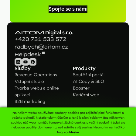
Spojte se s námi
AITOM
Digital s.r.o.
+420 731 533 572
radbych@aitom.cz
Helpdesk
LinkedIn
YouTube
Facebook
Služby
Produkty
Revenue Operations
Soutěžní portál
Vstupní studie
AI Copy & SEO
Tvorba webu a online
Booster
aplikací
Kariérní web
B2B marketing
Na našem webu používáme soubory cookies pro zajištění plné funkčnosti a
Pro koho
Kontakt
vašeho pohodlí, k statistickým účelům a také k cílení reklamy. Bez některých
cookies náš web nemůže fungovat, žádné cookies s vašimi osobními údaji ale
B2B firmy
Napište nám
nebudou použity do momentu, než udělíte svůj souhlas klepnutím na tlačítko
Velké značky
Konzultace
Ano, souhlasím.