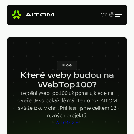
CZ
EN
Služby
Produkty
Revenue Operations
BLOG
Vstupní studie
Pro koho
AI Copy & SEO Booster
Které weby budou na
Tvorba webu a online aplikací
Soutěžní portál
WebTop100?
Technologie
B2B firmy
B2B marketing
Letošní WebTop100 už pomalu klepe na
Kariérní web
Velké značky
Naše práce
Hotjar
dveře. Jako pokaždé má i tento rok AITOM
svá želízka v ohni. Přihlásili jsme celkem 12
Startupy
Ahrefs
O nás
různých projektů.
Google Looker Studio
AITOM žije
Blog