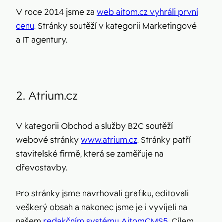
V roce 2014 jsme za
web aitom.cz vyhráli první
cenu
. Stránky soutěží v kategorii Marketingové
a IT agentury.
2. Atrium.cz
V kategorii Obchod a služby B2C soutěží
webové stránky
www.atrium.cz
. Stránky patří
stavitelské firmě, která se zaměřuje na
dřevostavby.
Pro stránky jsme navrhovali grafiku, editovali
veškerý obsah a nakonec jsme je i vyvíjeli na
našem
redakčním systému AitomCMS5
. Cílem