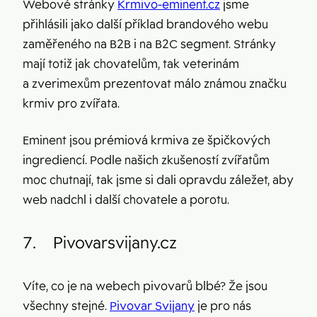
Webové stránky
Krmivo-eminent.cz
jsme
přihlásili jako další příklad brandového webu
zaměřeného na B2B i na B2C segment. Stránky
mají totiž jak chovatelům, tak veterinám
a zverimexům prezentovat málo známou značku
krmiv pro zvířata.
Eminent jsou prémiová krmiva ze špičkových
ingrediencí. Podle našich zkušeností zvířatům
moc chutnají, tak jsme si dali opravdu záležet, aby
web nadchl i další chovatele a porotu.
7.
Pivovarsvijany.cz
Víte, co je na webech pivovarů blbé? Že jsou
všechny stejné.
Pivovar Svijany
je pro nás