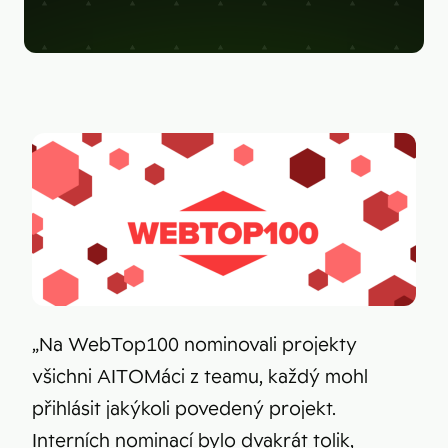
Figma
Kontakt
Collabim
ActiveCampaign
Apollo
Leady
Merk
SimilarWeb
Pipedrive
„Na WebTop100 nominovali projekty
všichni AITOMáci z teamu, každý mohl
přihlásit jakýkoli povedený projekt.
Interních nominací bylo dvakrát tolik,