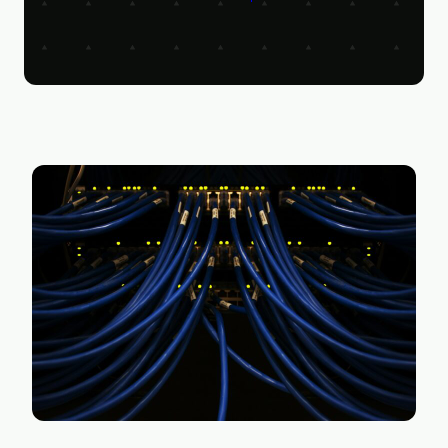
Figma
Kontakt
Collabim
ActiveCampaign
Apollo
Leady
Merk
SimilarWeb
Pipedrive