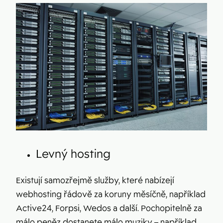
Levný hosting
Existují samozřejmě služby, které nabízejí
webhosting řádově za koruny měsíčně, například
Active24, Forpsi, Wedos a další. Pochopitelně za
málo peněz dostanete málo muziky – například