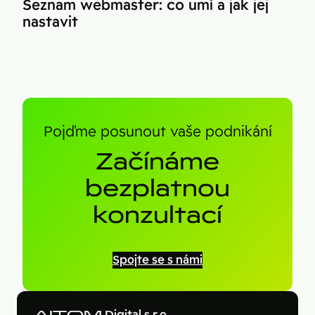
Seznam webmaster: co umí a jak jej
nastavit
Pojďme posunout vaše podnikání
Začínáme
bezplatnou
konzultací
Spojte se s námi
AITOM
Digital s.r.o.