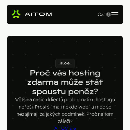
CZ
EN
Služby
Produkty
Revenue Operations
BLOG
Vstupní studie
Pro koho
AI Copy & SEO Booster
Proč vás hosting
Tvorba webu a online aplikací
Soutěžní portál
zdarma může stát
Technologie
B2B firmy
B2B marketing
spoustu peněz?
Kariérní web
Velké značky
Naše práce
Hotjar
Většina našich klientů problematiku hostingu
Startupy
neřeší. Prostě “mají někde web” a moc se
Ahrefs
O nás
nezajímají za jakých podmínek. Proč na tom
Google Looker Studio
záleží?
Blog
AITOM žije