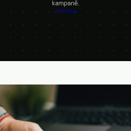
kampaně.
Merk
AITOM žije
Similar
Pipedriv