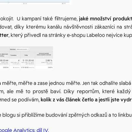
okojit. U kampaní také filtrujeme,
jaké množství produkt
ovat, díky kterému kanálu návštěvnosti zákazníci na strá
tter
, který přivedl na stránky e-shopu Labeloo nejvíce kupu
 měřte, měřte a zase jednou měřte. Jen tak odhalíte slabá
m, ale mě to prostě baví. Díky reportům, které každý
Hned se podívám,
kolik z vás článek četlo a jestli jste vyd
 blogu si přiblížíme budování zpětných odkazů a to linkbu
ogle Analytics: díl IV.