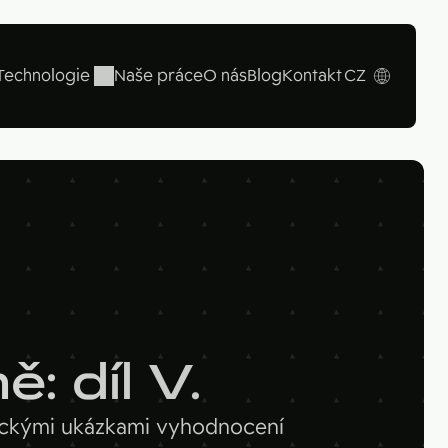
Technologie
Naše práce
O nás
Blog
Kontakt
CZ
EN
Looker
ampaign
: díl V.
tickými ukázkami vyhodnocení