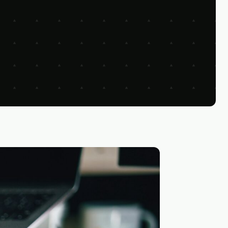
Web
e