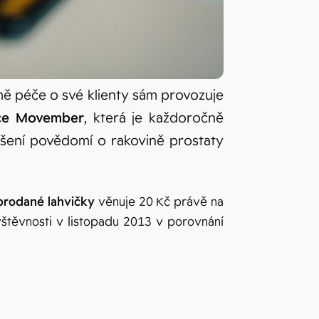
mě péče o své klienty sám provozuje
ce Movember
, která je každoročně
ýšení povědomí o rakovině prostaty
prodané lahvičky
věnuje 20 Kč právě na
těvnosti v listopadu 2013 v porovnání