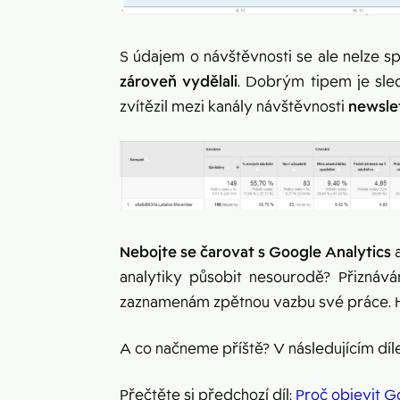
S údajem o návštěvnosti se ale nelze sp
zároveň vydělali
. Dobrým tipem je sled
zvítězil mezi kanály návštěvnosti
newsle
Nebojte se čarovat s Google Analytics
a
analytiky působit nesourodě? Přiznává
zaznamenám zpětnou vazbu své práce. 
A co načneme příště? V následujícím díle
Přečtěte si předchozí díl:
Proč objevit Go