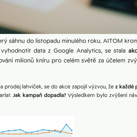
terý sáhnu do listopadu minulého roku. AITOM kro
 vyhodnotit data z Google Analytics, se stala
ak
vání milionů kníru pro celém světě za účelem zv
 prodej lahviček, se do akce zapojil výzvou, že
z každé 
arlat.
Jak kampaň dopadla?
Výsledkem bylo zvýšení návš