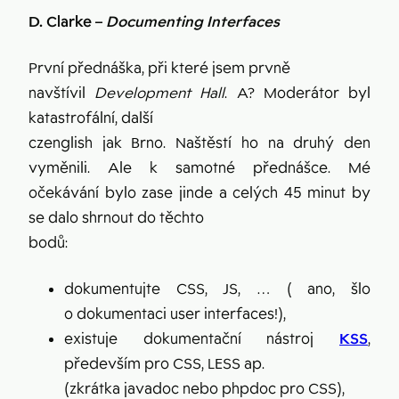
D. Clarke –
Documenting Interfaces
První přednáška, při které jsem prvně
navštívil
Development Hall
. A? Moderátor byl
katastrofální, další
czenglish jak Brno. Naštěstí ho na druhý den
vyměnili. Ale k samotné přednášce. Mé
očekávání bylo zase jinde a celých 45 minut by
se dalo shrnout do těchto
bodů:
dokumentujte CSS, JS, … ( ano, šlo
o dokumentaci user interfaces!),
existuje dokumentační nástroj
KSS
,
především pro CSS, LESS ap.
(zkrátka javadoc nebo phpdoc pro CSS),