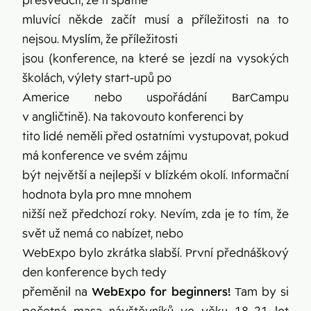
přesvědčit, že ti špatně
mluvící někde začít musí a příležitosti na to
nejsou. Myslím, že příležitosti
jsou (konference, na které se jezdí na vysokých
školách, výlety start-upů po
Americe nebo uspořádání BarCampu
v angličtině). Na takovouto konferenci by
tito lidé neměli před ostatními vystupovat, pokud
má konference ve svém zájmu
být největší a nejlepší v blízkém okolí. Informační
hodnota byla pro mne mnohem
nižší než předchozí roky. Nevím, zda je to tím, že
svět už nemá co nabízet, nebo
WebExpo bylo zkrátka slabší. První přednáškový
den konference bych tedy
přeměnil na
WebExpo for beginners!
Tam by si