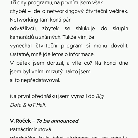
Tři dny programu, na prvním jsem však
chyběl – jde o networkingový čtvrteční večírek.
Networking tam koná pár
odvážlivců, zbytek se shlukuje do skupin
kamarádů a známých. Takže vím, že
vynechat čtvrteční program si mohu dovolit.
Ostatně, mně jde letos o informace.
V pátek jsem dorazil, a víte co? Na konci dne
jsem byl velmi mrzutý. Takto jsem
si to nepředstavoval.
Na první přednášku jsem vyrazil do
Big
Data & IoT Hall.
V. Roček –
To be announced
Patnáctiminutová