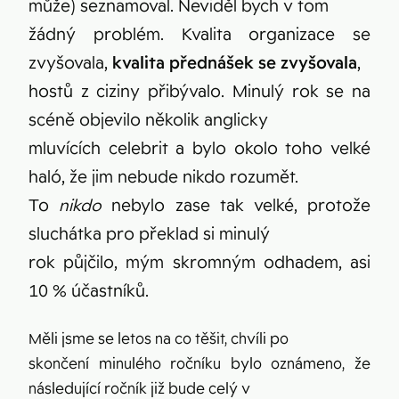
může) seznamoval. Neviděl bych v tom
žádný problém. Kvalita organizace se
zvyšovala,
kvalita přednášek se zvyšovala
,
hostů z ciziny přibývalo. Minulý rok se na
scéně objevilo několik anglicky
mluvících celebrit a bylo okolo toho velké
haló, že jim nebude nikdo rozumět.
To
nikdo
nebylo zase tak velké, protože
sluchátka pro překlad si minulý
rok půjčilo, mým skromným odhadem, asi
10 % účastníků.
Měli jsme se letos na co těšit, chvíli po
skončení minulého ročníku bylo oznámeno, že
následující ročník již bude celý v