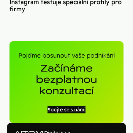
Instagram testuje speciální profily pro
firmy
Pojďme posunout vaše podnikání
Začínáme
bezplatnou
konzultací
Spojte se s námi
AITOM
Digital s.r.o.