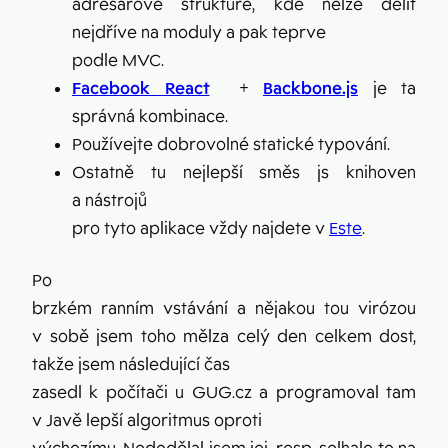
adresářové struktuře, kde nelze dělit
nejdříve na moduly a pak teprve
podle MVC.
Facebook React
+
Backbone.js
je ta
správná kombinace.
Používejte dobrovolné statické typování.
Ostatně tu nejlepší směs js knihoven
a nástrojů
pro tyto aplikace vždy najdete v
Este
.
Po
brzkém ranním vstávání a nějakou tou virózou
v sobě jsem toho mělza celý den celkem dost,
takže jsem následující čas
zasedl k počítači u GUG.cz a programoval tam
v Javě lepší algoritmus oproti