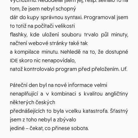
výchozímu. Nedodělal jsem jej, resp. selhalo to na
tom, že jsem nebyl schopný
dát do kupy správnou syntaxi. Programoval jsem
to totiž na počítači velikosti
flashky, kde uložení souboru trvalo půl minuty,
načtení webové stránky také tak
a kompilace minutu. Nehledě na to, že dostupné
IDE skoro nic nenapovídalo,
natož kontrolovalo program před přeložením. Uf.
Páteční den byl na nové informace velmi
nenaplňující a v kombinaci s kvalitou angličtiny
některých českých
přednášejících to byla vcelku katastrofa. Šťastný
jsem z toho nebyl a zbývalo
jediné – čekat, co přinese sobota.