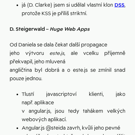
já (D. Clarke) jsem si udělal vlastní klon
DSS
,
protože KSS je příliš striktní.
D. Steigerwald –
Huge Web Apps
Od Daniela se dala čekat další propagace
jeho výtvoru
este.js
, ale vcelku příjemně
překvapil, jeho mluvená
angličtina byl dobrá a o este.js se zmínil snad
pouze jednou.
Tlustí javascriptoví klienti, jako
např. aplikace
v angular.js, jsou tedy tahákem velkých
webových aplikací.
Angular.js @steida zavrh, kvůli jeho pevné