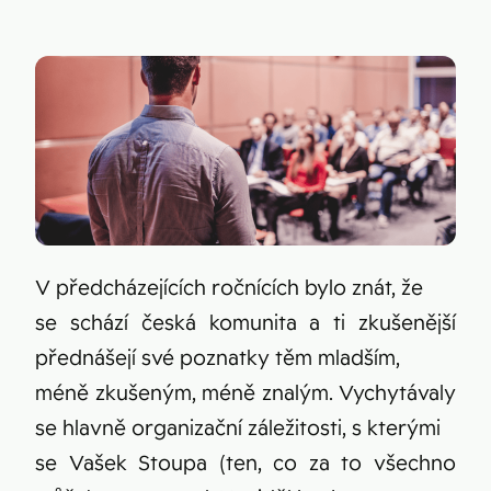
Figma
Kontakt
Collabim
ActiveCampaign
Apollo
Leady
Merk
SimilarWeb
V předcházejících ročnících bylo znát, že
Pipedrive
se schází česká komunita a ti zkušenější
přednášejí své poznatky těm mladším,
méně zkušeným, méně znalým. Vychytávaly
se hlavně organizační záležitosti, s kterými
se Vašek Stoupa (ten, co za to všechno