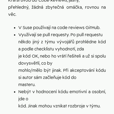
Kratší úvod do
Code Reviews,
jasný,
přehledný, žádná zbytečná omáčka, rovnou na
věc.
V Suse používají na code reviews GitHub.
Využívají se pull requesty. Po pull requestu
někdo jiný z týmu vývojářů prohlédne kód
a podle checklistu vyhodnotí, zda
je kód OK, nebo ho vrátí řešiteli a už si spolu
dovysvětlí, co by
mohlo/mělo být jinak. Při akceptování kódu
si autor sám začleňuje kód do
masteru.
Nebýt v hodnocení kódu emotivní a osobní,
jde o
kód. Jinak mohou vznikat rozbroje v týmu.