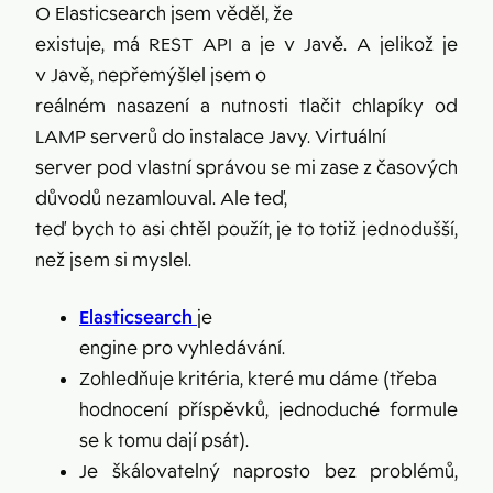
O Elasticsearch jsem věděl, že
existuje, má REST API a je v Javě. A jelikož je
v Javě, nepřemýšlel jsem o
reálném nasazení a nutnosti tlačit chlapíky od
LAMP serverů do instalace Javy. Virtuální
server pod vlastní správou se mi zase z časových
důvodů nezamlouval. Ale teď,
teď bych to asi chtěl použít, je to totiž jednodušší,
než jsem si myslel.
Elasticsearch
je
engine pro vyhledávání.
Zohledňuje kritéria, které mu dáme (třeba
hodnocení příspěvků, jednoduché formule
se k tomu dají psát).
Je škálovatelný naprosto bez problémů,