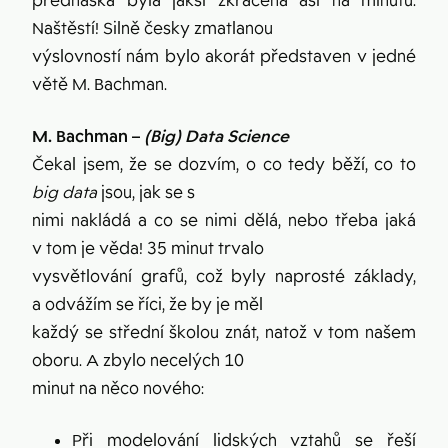
přednáška byla jaksi zkrácena asi na minutu.
Naštěstí! Silně česky zmatlanou
výslovností nám bylo akorát představen v jedné
větě M. Bachman.
M. Bachman –
(Big) Data Science
Čekal jsem, že se dozvím, o co tedy běží, co to
big data
jsou, jak se s
nimi nakládá a co se nimi dělá, nebo třeba jaká
v tom je věda! 35 minut trvalo
vysvětlování grafů, což byly naprosté základy,
a odvážím se říci, že by je měl
každý se střední školou znát, natož v tom našem
oboru. A zbylo necelých 10
minut na něco nového:
Při modelování lidských vztahů se řeší