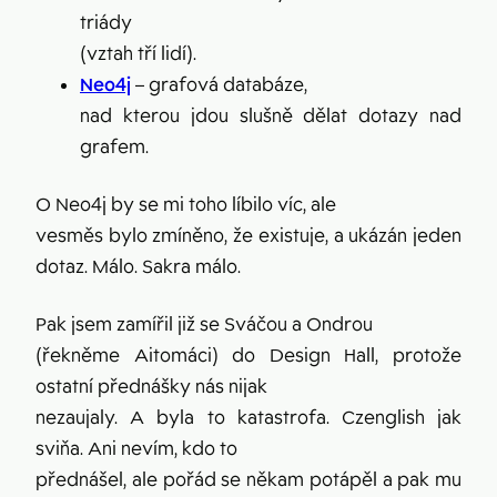
triády
(vztah tří lidí).
Neo4j
– grafová databáze,
nad kterou jdou slušně dělat dotazy nad
grafem.
O Neo4j by se mi toho líbilo víc, ale
vesměs bylo zmíněno, že existuje, a ukázán jeden
dotaz. Málo. Sakra málo.
Pak jsem zamířil již se Sváčou a Ondrou
(řekněme Aitomáci) do Design Hall, protože
ostatní přednášky nás nijak
nezaujaly. A byla to katastrofa. Czenglish jak
sviňa. Ani nevím, kdo to
přednášel, ale pořád se někam potápěl a pak mu