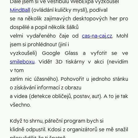
Dále jsem si ve vestibulu WebExpa vyzkoušel
MindBall
(ovládání kuličky myslí), podíval
se na několik zajímavých desktopových her pro
dospělé a popil několik šálků
velmi vydařeného čaje od
cas-na-caj.cz
. Mohl
jsem si prohlédnout (jiní i
vyzkoušeli) Google Glass a vyfotit se ve
smileboxu
. Vidět 3D tiskárny v akci (nevidím
v tom
zatím nic úžasného). Pohovořit u jednoho stánku
o získávání informací z obrazu
a videa (detekce obličejů, postav, aut). A to je tak
všechno.
Když to shrnu, páteční program bych si
klidně odpustil. Kdosi z organizátorů se mě snažil