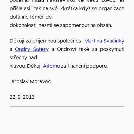
početná masa návštěvníků ve věku 18–21 let
přišla asi i tak na své. Zkrátka když se organizace
dotáhne téměř do
dokonalosti, nesmí se zapomenout na obsah.
Děkuji za příjemnou společnost
Martina Svačinky
a
Ondry Šatery
a Ondrovi také za poskytnutí
střechy nad
hlavou. Děkuji
Aitomu
za finanční podporu.
Jaroslav Moravec
22. 9. 2013